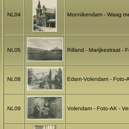
NL04
Monnikendam - Waag met
NL05
Rilland - Marijkestraat -
NL08
Edam-Volendam - Foto-
NL09
Volendam - Foto-AK - Ve