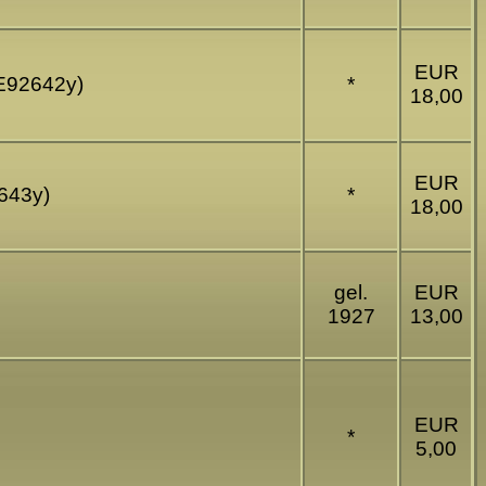
EUR
(E92642y)
*
18,00
EUR
2643y)
*
18,00
gel.
EUR
1927
13,00
EUR
*
5,00