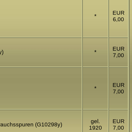
EUR
*
6,00
EUR
y)
*
7,00
EUR
*
7,00
gel.
EUR
ebrauchsspuren (G10298y)
1920
7,00