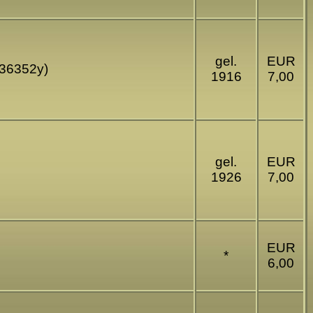
gel.
EUR
(E36352y)
1916
7,00
gel.
EUR
1926
7,00
EUR
*
6,00