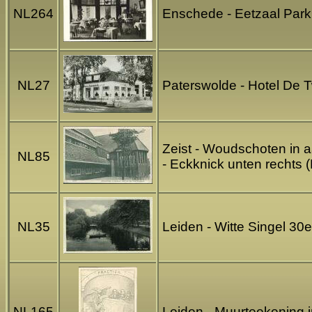
NL264
Enschede - Eetzaal Parkh
NL27
Paterswolde - Hotel De 
Zeist - Woudschoten in a
NL85
- Eckknick unten rechts 
NL35
Leiden - Witte Singel 30
NL165
Leiden - Muurteekening 