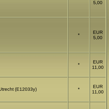
5,00
EUR
*
5,00
EUR
*
11,00
EUR
Utrecht (E12033y)
*
11,00