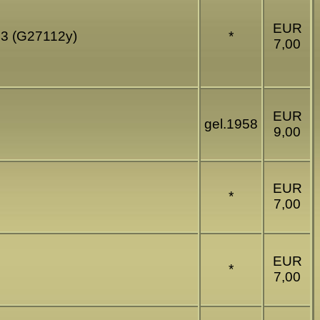
EUR
43 (G27112y)
*
7,00
EUR
gel.1958
9,00
EUR
*
7,00
EUR
*
7,00