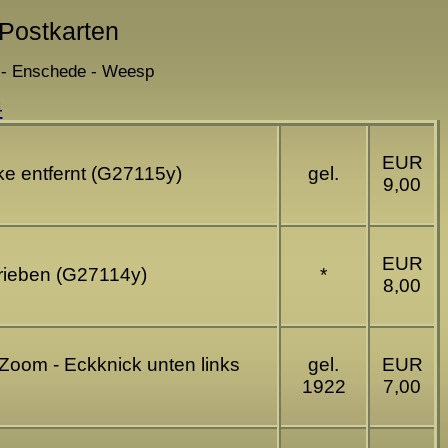
 Postkarten
n - Enschede - Weesp
4
EUR
ke entfernt (G27115y)
gel.
9,00
EUR
rieben (G27114y)
*
8,00
Zoom - Eckknick unten links
gel.
EUR
1922
7,00