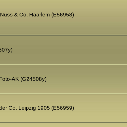
 Nuss & Co. Haarlem (E56958)
507y)
- Foto-AK (G24508y)
kler Co. Leipzig 1905 (E56959)