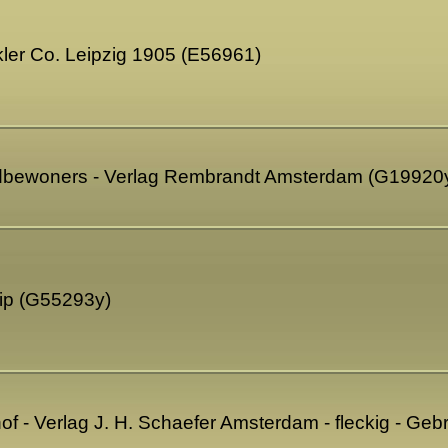
kler Co. Leipzig 1905 (E56961)
ndbewoners - Verlag Rembrandt Amsterdam (G19920
ip (G55293y)
of - Verlag J. H. Schaefer Amsterdam - fleckig - G