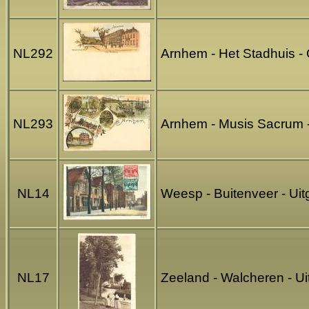
NL292
Arnhem - Het Stadhuis -
NL293
Arnhem - Musis Sacrum - 
NL14
Weesp - Buitenveer - Ui
NL17
Zeeland - Walcheren - 