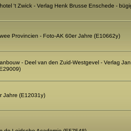
otel 't Zwick - Verlag Henk Brusse Enschede - bügi
Twee Provincien - Foto-AK 60er Jahre (E10662y)
anbouw - Deel van den Zuid-Westgevel - Verlag Jan W
(E29009)
er Jahre (E12031y)
in de Leidsche Academie (E57548)