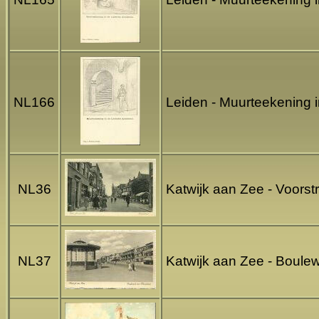
NL166
Leiden - Muurteekening 
NL36
Katwijk aan Zee - Voorst
NL37
Katwijk aan Zee - Boule