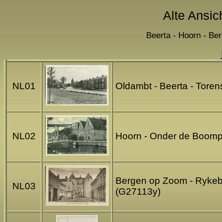
Alte Ansic
Beerta - Hoorn - Be
NL01
Oldambt - Beerta - Toren
NL02
Hoorn - Onder de Boompj
Bergen op Zoom - Rykebu
NL03
(G27113y)