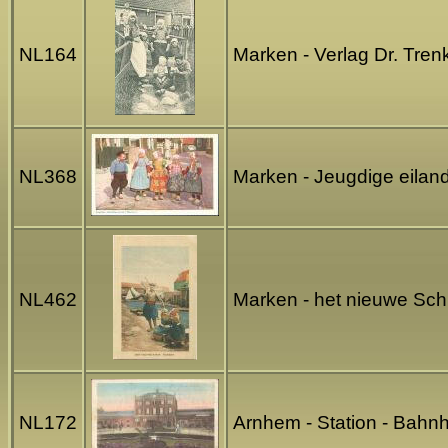
NL164
Marken - Verlag Dr. Tren
NL368
Marken - Jeugdige eila
NL462
Marken - het nieuwe Sch
NL172
Arnhem - Station - Bahnh