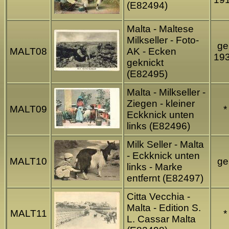
(E82494)
Malta - Maltese
Milkseller - Foto-
gel
MALT08
AK - Ecken
19
geknickt
(E82495)
Malta - Milkseller -
Ziegen - kleiner
MALT09
*
Eckknick unten
links (E82496)
Milk Seller - Malta
- Eckknick unten
MALT10
gel
links - Marke
entfernt (E82497)
Citta Vecchia -
Malta - Edition S.
MALT11
*
L. Cassar Malta