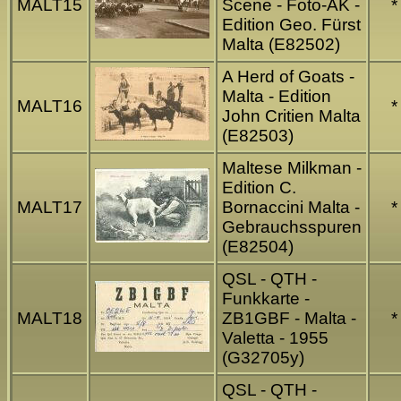
MALT15
Scene - Foto-AK -
*
Edition Geo. Fürst
Malta (E82502)
A Herd of Goats -
Malta - Edition
MALT16
*
John Critien Malta
(E82503)
Maltese Milkman -
Edition C.
MALT17
Bornaccini Malta -
*
Gebrauchsspuren
(E82504)
QSL - QTH -
Funkkarte -
MALT18
ZB1GBF - Malta -
*
Valetta - 1955
(G32705y)
QSL - QTH -