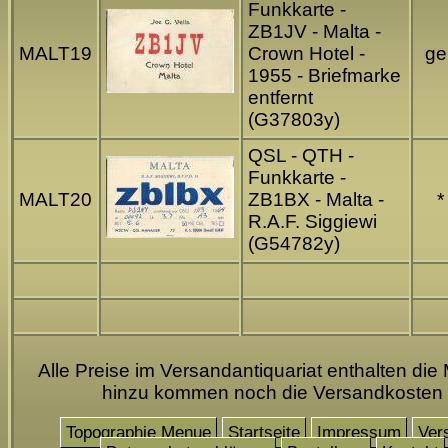
Funkkarte -
ZB1JV - Malta -
MALT19
Crown Hotel -
gel
1955 - Briefmarke
entfernt
(G37803y)
QSL - QTH -
Funkkarte -
MALT20
ZB1BX - Malta -
*
R.A.F. Siggiewi
(G54782y)
Alle Preise im Versandantiquariat enthalten die 
hinzu kommen noch die Versandkosten
Topographie Menue
Startseite
Impressum
Ver