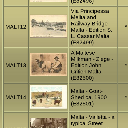
(E82498)
Via Principessa
Melita and
Railway Bridge
MALT12
*
Malta - Edition S.
L. Cassar Malta
(E82499)
A Maltese
Milkman - Ziege -
MALT13
Edition John
*
Critien Malta
(E82500)
Malta - Goat-
MALT14
Shed ca. 1900
*
(E82501)
Malta - Valletta - a
typical Street