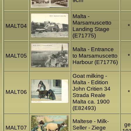
9cm
Malta -
Marsamuscetto
MALT04
*
Landing Stage
(E71775)
Malta - Entrance
MALT05
to Marsamuscetto
*
Harbour (E71776)
Goat milking -
Malta - Edition
John Critien 34
MALT06
*
Strada Reale
Malta ca. 1900
(E82493)
Maltese - Milk-
gel
MALT07
Seller - Ziege
19