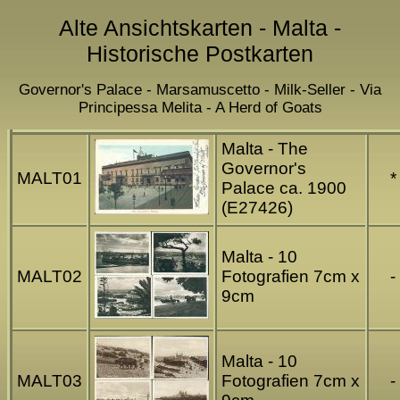
Alte Ansichtskarten - Malta -
Historische Postkarten
Governor's Palace - Marsamuscetto - Milk-Seller - Via
Principessa Melita - A Herd of Goats
Malta - The
Governor's
MALT01
*
Palace ca. 1900
(E27426)
Malta - 10
MALT02
Fotografien 7cm x
-
9cm
Malta - 10
MALT03
Fotografien 7cm x
-