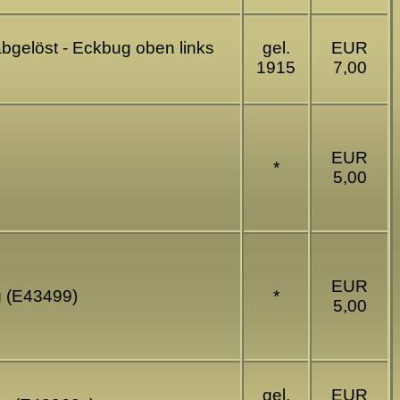
bgelöst - Eckbug oben links
gel.
EUR
1915
7,00
EUR
*
5,00
EUR
g (E43499)
*
5,00
gel.
EUR