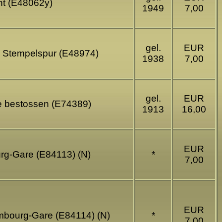
rnt (E48062y)
1949
7,00
gel.
EUR
- Stempelspur (E48974)
1938
7,00
gel.
EUR
se bestossen (E74389)
1913
16,00
EUR
g-Gare (E84113) (N)
*
7,00
EUR
mbourg-Gare (E84114) (N)
*
7,00