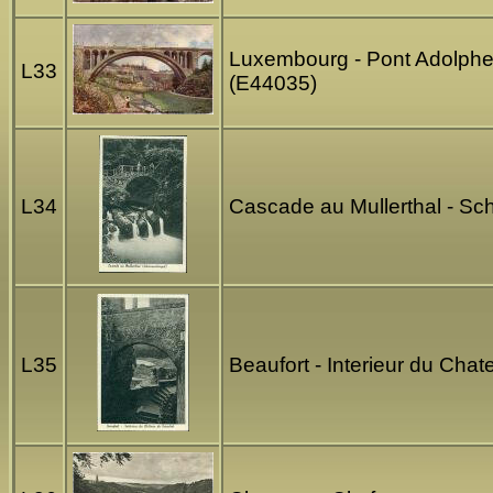
Luxembourg - Pont Adolphe 
L33
(E44035)
L34
Cascade au Mullerthal - Sc
L35
Beaufort - Interieur du Ch