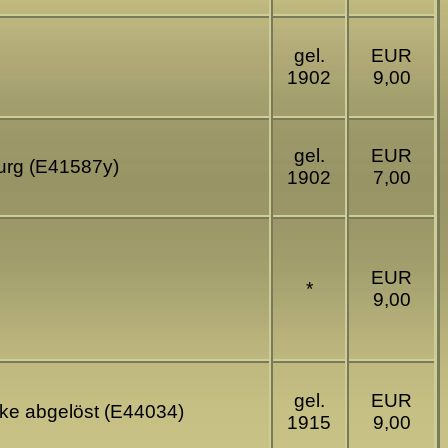
gel.
EUR
1902
9,00
gel.
EUR
ourg (E41587y)
1902
7,00
EUR
*
9,00
gel.
EUR
rke abgelöst (E44034)
1915
9,00