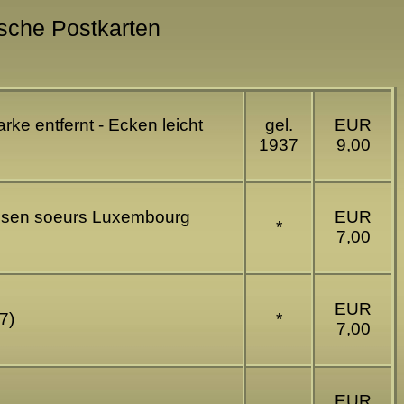
ische Postkarten
ke entfernt - Ecken leicht
gel.
EUR
1937
9,00
Hansen soeurs Luxembourg
EUR
*
7,00
EUR
7)
*
7,00
EUR