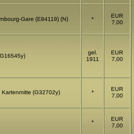
EUR
embourg-Gare (E84119) (N)
*
7,00
gel.
EUR
 (G16545y)
1911
7,00
EUR
h Kartenmitte (G32702y)
*
7,00
EUR
*
7,00