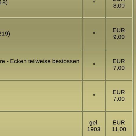
18)
*
8,00
EUR
219)
*
9,00
re - Ecken teilweise bestossen
EUR
*
7,00
EUR
*
7,00
gel.
EUR
1903
11,00