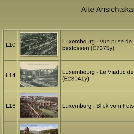
Alte Ansichtska
Luxembourg - Vue prise de l
L10
bestossen (E7375y)
Luxembourg - Le Viaduc de 
L14
(E23041y)
L16
Luxemburg - Blick vom Fet