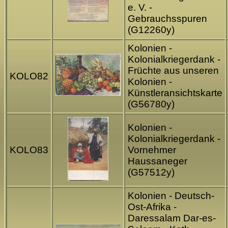
e. V. -
Gebrauchsspuren
(G12260y)
Kolonien -
Kolonialkriegerdank -
Früchte aus unseren
KOLO82
Kolonien -
Künstleransichtskarte
(G56780y)
Kolonien -
Kolonialkriegerdank -
KOLO83
Vornehmer
Haussaneger
(G57512y)
Kolonien - Deutsch-
Ost-Afrika -
Daressalam Dar-es-