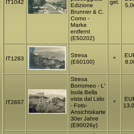
IT1042
gel.
Edizione
5,0
Brunner & C.
Como -
Marke
entfernt
(E50202)
Stresa
EU
IT1283
*
(E60100)
8,0
Stresa
Borromeo - L'
Isola Bella
vista dal Lido
EU
IT2657
*
- Foto-
13,
Ansichtskarte
30er Jahre
(E90026y)