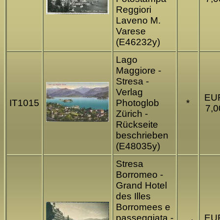
Reggiori
Laveno M.
Varese
(E46232y)
Lago
Maggiore -
Stresa -
Verlag
EU
IT1015
Photoglob
*
7,0
Zürich -
Rückseite
beschrieben
(E48035y)
Stresa
Borromeo -
Grand Hotel
des Illes
Borromees e
passeggiata -
EU