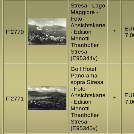
Stresa - Lago
Maggiore -
Foto-
Ansichtskarte
EU
IT2770
- Edition
*
7,0
Menotti
Thanhoffer
Stresa
(E95344y)
Golf Hotel
Panorama
sopra Stresa
- Foto-
Ansichtskarte
EU
IT2771
*
- Edition
7,0
Menotti
Thanhoffer
Stresa
(E95345y)