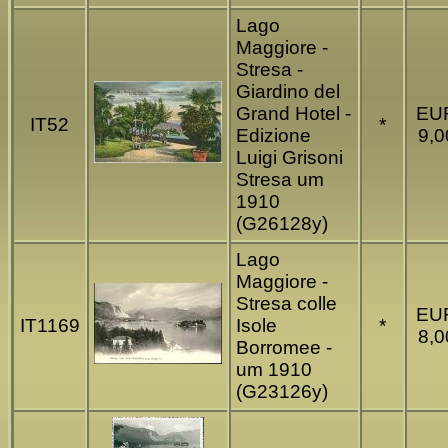
Lago
Maggiore -
Stresa -
Giardino del
Grand Hotel -
EU
IT52
*
Edizione
9,0
Luigi Grisoni
Stresa um
1910
(G26128y)
Lago
Maggiore -
Stresa colle
EU
IT1169
Isole
*
8,0
Borromee -
um 1910
(G23126y)