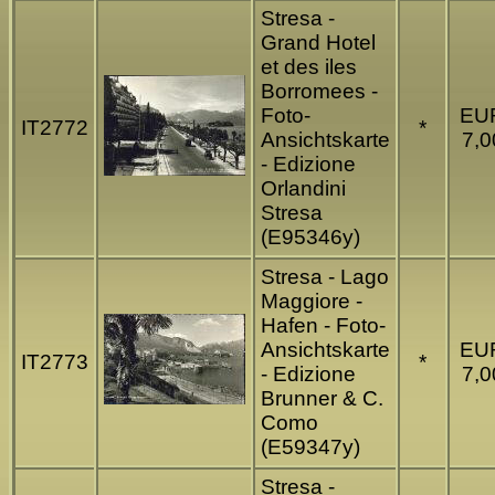
Stresa -
Grand Hotel
et des iles
Borromees -
Foto-
EU
IT2772
*
Ansichtskarte
7,0
- Edizione
Orlandini
Stresa
(E95346y)
Stresa - Lago
Maggiore -
Hafen - Foto-
Ansichtskarte
EU
IT2773
*
- Edizione
7,0
Brunner & C.
Como
(E59347y)
Stresa -