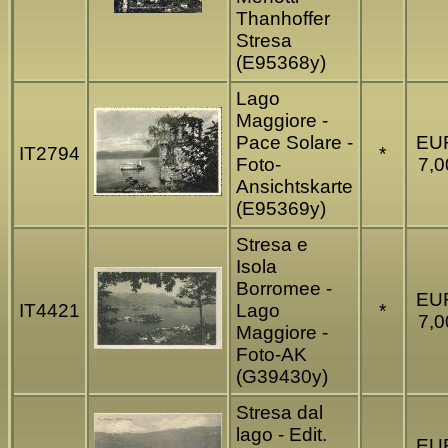
Thanhoffer
Stresa
(E95368y)
Lago
Maggiore -
Pace Solare -
EU
IT2794
*
Foto-
7,0
Ansichtskarte
(E95369y)
Stresa e
Isola
Borromee -
EU
IT4421
Lago
*
7,0
Maggiore -
Foto-AK
(G39430y)
Stresa dal
lago - Edit.
EU