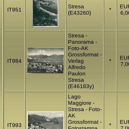
Stresa
EU
IT951
*
(E43260)
6,0
Stresa -
Panorama -
Foto-AK
Grossformat -
EU
IT984
Verlag
*
7,0
Alfredo
Paulon
Stresa
(E46183y)
Lago
Maggiore -
Stresa - Foto-
AK
Grossformat -
EU
IT993
*
Fotostampa
7,0