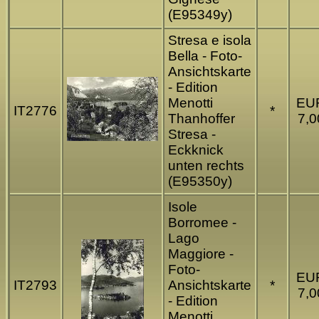
(E95349y)
Stresa e isola
Bella - Foto-
Ansichtskarte
- Edition
Menotti
EU
IT2776
*
Thanhoffer
7,0
Stresa -
Eckknick
unten rechts
(E95350y)
Isole
Borromee -
Lago
Maggiore -
Foto-
EU
IT2793
Ansichtskarte
*
7,0
- Edition
Menotti