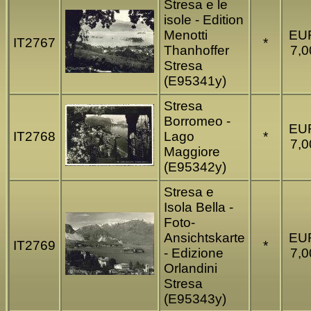
Stresa e le
isole - Edition
Menotti
EU
IT2767
*
Thanhoffer
7,0
Stresa
(E95341y)
Stresa
Borromeo -
EU
IT2768
Lago
*
7,0
Maggiore
(E95342y)
Stresa e
Isola Bella -
Foto-
Ansichtskarte
EU
IT2769
*
- Edizione
7,0
Orlandini
Stresa
(E95343y)