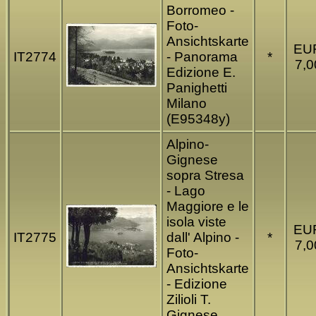
Borromeo -
Foto-
Ansichtskarte
EU
IT2774
- Panorama
*
7,0
Edizione E.
Panighetti
Milano
(E95348y)
Alpino-
Gignese
sopra Stresa
- Lago
Maggiore e le
isola viste
EU
IT2775
dall' Alpino -
*
7,0
Foto-
Ansichtskarte
- Edizione
Zilioli T.
Gignese