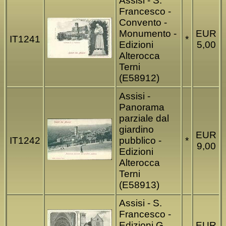
Assisi - S.
Francesco -
Convento -
Monumento -
EUR
IT1241
*
Edizioni
5,00
Alterocca
Terni
(E58912)
Assisi -
Panorama
parziale dal
giardino
EUR
IT1242
pubblico -
*
9,00
Edizioni
Alterocca
Terni
(E58913)
Assisi - S.
Francesco -
Edizioni G.
EUR