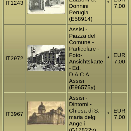
IT1243
*
Donnini
7,00
Perugia
(E58914)
Assisi -
Piazza del
Comune -
Particolare -
Foto-
EUR
IT2972
*
Ansichtskarte
7,00
- Ed.
D.A.C.A.
Assisi
(E96575y)
Assisi -
Dintorni -
Chiesa di S.
EUR
IT3967
*
maria delgi
7,00
Angeli
(G17822y)