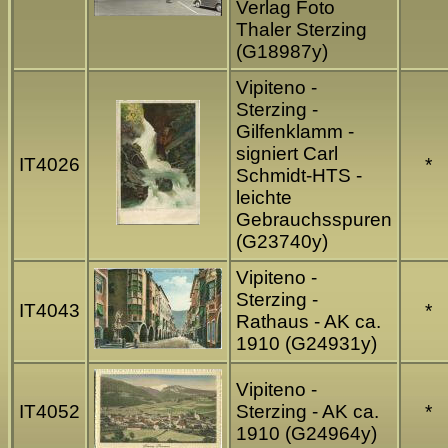
Verlag Foto
Thaler Sterzing
(G18987y)
Vipiteno -
Sterzing -
Gilfenklamm -
signiert Carl
IT4026
*
Schmidt-HTS -
leichte
Gebrauchsspuren
(G23740y)
Vipiteno -
Sterzing -
IT4043
*
Rathaus - AK ca.
1910 (G24931y)
Vipiteno -
IT4052
Sterzing - AK ca.
*
1910 (G24964y)