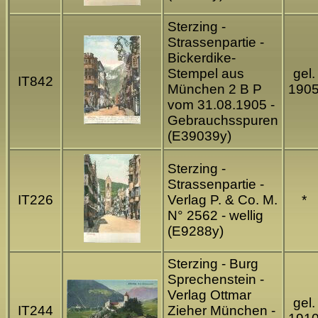
Sterzing -
Strassenpartie -
Bickerdike-
Stempel aus
gel.
IT842
München 2 B P
190
vom 31.08.1905 -
Gebrauchsspuren
(E39039y)
Sterzing -
Strassenpartie -
IT226
Verlag P. & Co. M.
*
N° 2562 - wellig
(E9288y)
Sterzing - Burg
Sprechenstein -
Verlag Ottmar
gel.
IT244
Zieher München -