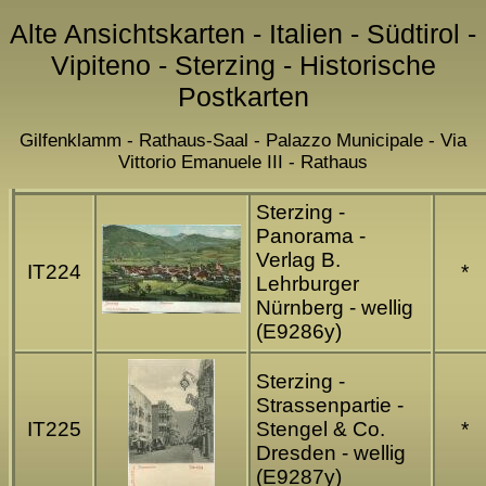
Alte Ansichtskarten - Italien - Südtirol -
Vipiteno - Sterzing - Historische
Postkarten
Gilfenklamm - Rathaus-Saal - Palazzo Municipale - Via
Vittorio Emanuele III - Rathaus
Sterzing -
Panorama -
Verlag B.
IT224
*
Lehrburger
Nürnberg - wellig
(E9286y)
Sterzing -
Strassenpartie -
IT225
Stengel & Co.
*
Dresden - wellig
(E9287y)