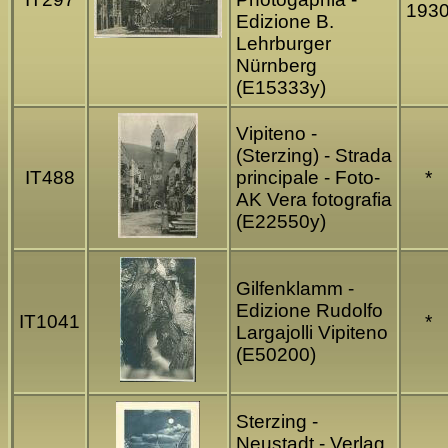
193
Edizione B.
Lehrburger
Nürnberg
(E15333y)
Vipiteno -
(Sterzing) - Strada
IT488
principale - Foto-
*
AK Vera fotografia
(E22550y)
Gilfenklamm -
Edizione Rudolfo
IT1041
*
Largajolli Vipiteno
(E50200)
Sterzing -
Neustadt - Verlag