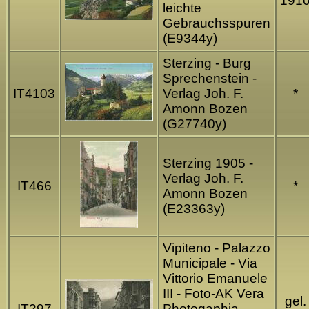
191
leichte
Gebrauchsspuren
(E9344y)
Sterzing - Burg
Sprechenstein -
IT4103
Verlag Joh. F.
*
Amonn Bozen
(G27740y)
Sterzing 1905 -
Verlag Joh. F.
IT466
*
Amonn Bozen
(E23363y)
Vipiteno - Palazzo
Municipale - Via
Vittorio Emanuele
III - Foto-AK Vera
gel.
IT297
Photogaphia -