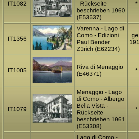
IT1082
- Rückseite
*
beschrieben 1960
(E53637)
Varenna - Lago di
Como - Edizioni
gel
IT1356
Paul Bender
19
Zürich (E62234)
Riva di Menaggio
IT1005
*
(E46371)
Menaggio - Lago
di Como - Albergo
Bella Vista -
IT1079
*
Rückseite
beschrieben 1961
(E53308)
Lago di Como -