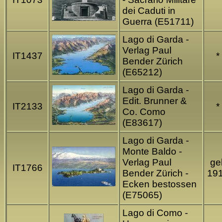
dei Caduti in
Guerra (E51711)
Lago di Garda -
Verlag Paul
IT1437
*
Bender Zürich
(E65212)
Lago di Garda -
Edit. Brunner &
IT2133
*
Co. Como
(E83617)
Lago di Garda -
Monte Baldo -
Verlag Paul
gel
IT1766
Bender Zürich -
19
Ecken bestossen
(E75065)
Lago di Como -