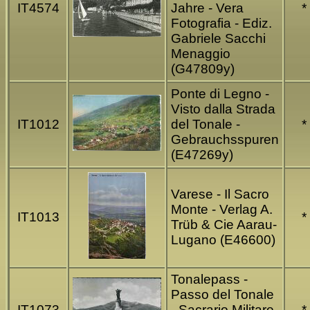
IT4574
Jahre - Vera
*
Fotografia - Ediz.
Gabriele Sacchi
Menaggio
(G47809y)
Ponte di Legno -
Visto dalla Strada
IT1012
del Tonale -
*
Gebrauchsspuren
(E47269y)
Varese - Il Sacro
Monte - Verlag A.
IT1013
*
Trüb & Cie Aarau-
Lugano (E46600)
Tonalepass -
Passo del Tonale
IT1073
- Sacrario Militare
*