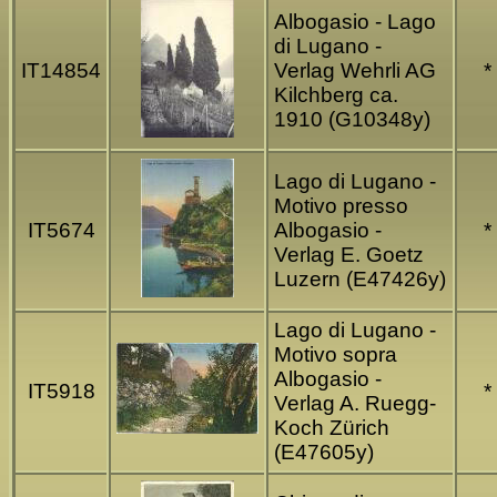
Albogasio - Lago
di Lugano -
IT14854
Verlag Wehrli AG
*
Kilchberg ca.
1910 (G10348y)
Lago di Lugano -
Motivo presso
IT5674
Albogasio -
*
Verlag E. Goetz
Luzern (E47426y)
Lago di Lugano -
Motivo sopra
Albogasio -
IT5918
*
Verlag A. Ruegg-
Koch Zürich
(E47605y)