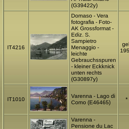
(G39422y)
Domaso - Vera
fotografia - Foto-
AK Grossformat -
Ediz. S.
Sampietro
gel
IT4216
Menaggio -
19
leichte
Gebrauchsspuren
- kleiner Eckknick
unten rechts
(G30897y)
Varenna - Lago di
IT1010
*
Como (E46465)
Varenna -
Pensione du Lac