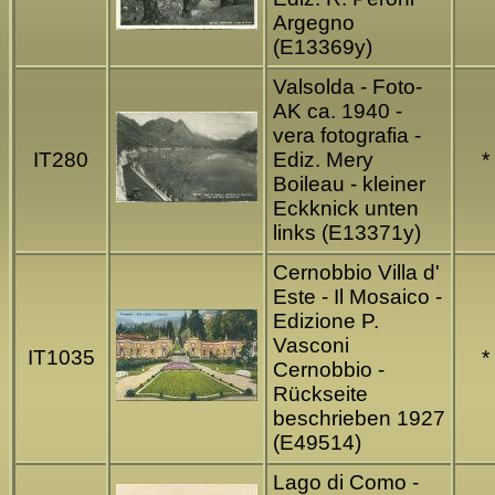
Argegno
(E13369y)
Valsolda - Foto-
AK ca. 1940 -
vera fotografia -
IT280
Ediz. Mery
*
Boileau - kleiner
Eckknick unten
links (E13371y)
Cernobbio Villa d'
Este - Il Mosaico -
Edizione P.
Vasconi
IT1035
*
Cernobbio -
Rückseite
beschrieben 1927
(E49514)
Lago di Como -