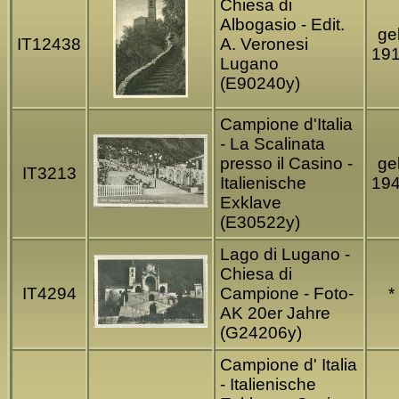
Chiesa di
Albogasio - Edit.
gel
IT12438
A. Veronesi
19
Lugano
(E90240y)
Campione d'Italia
- La Scalinata
presso il Casino -
gel
IT3213
Italienische
19
Exklave
(E30522y)
Lago di Lugano -
Chiesa di
IT4294
Campione - Foto-
*
AK 20er Jahre
(G24206y)
Campione d' Italia
- Italienische