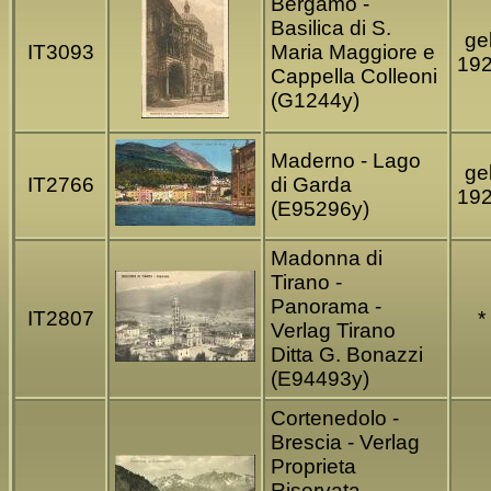
Bergamo -
Basilica di S.
gel
IT3093
Maria Maggiore e
19
Cappella Colleoni
(G1244y)
Maderno - Lago
gel
IT2766
di Garda
19
(E95296y)
Madonna di
Tirano -
Panorama -
IT2807
*
Verlag Tirano
Ditta G. Bonazzi
(E94493y)
Cortenedolo -
Brescia - Verlag
Proprieta
Riservata