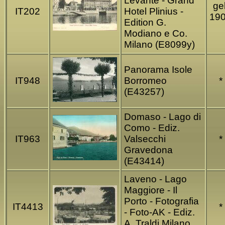
Levante - Grand
gel
IT202
Hotel Plinius -
19
Edition G.
Modiano e Co.
Milano (E8099y)
Panorama Isole
IT948
Borromeo
*
(E43257)
Domaso - Lago di
Como - Ediz.
IT963
Valsecchi
*
Gravedona
(E43414)
Laveno - Lago
Maggiore - Il
Porto - Fotografia
IT4413
*
- Foto-AK - Ediz.
A. Traldi Milano