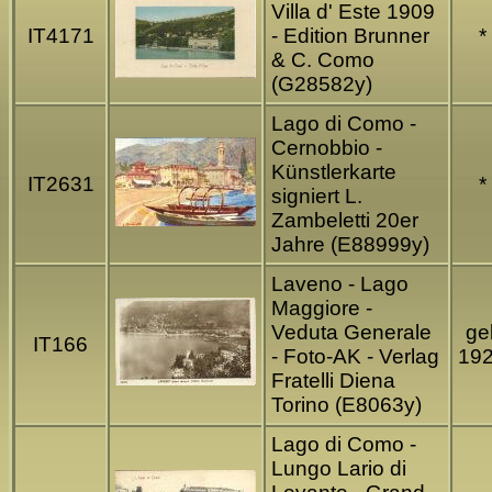
Villa d' Este 1909
IT4171
- Edition Brunner
*
& C. Como
(G28582y)
Lago di Como -
Cernobbio -
Künstlerkarte
IT2631
*
signiert L.
Zambeletti 20er
Jahre (E88999y)
Laveno - Lago
Maggiore -
Veduta Generale
gel
IT166
- Foto-AK - Verlag
19
Fratelli Diena
Torino (E8063y)
Lago di Como -
Lungo Lario di