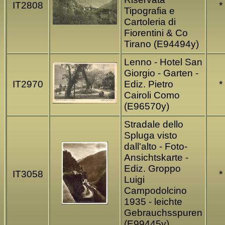
IT2808
*
Tipografia e
Cartoleria di
Fiorentini & Co
Tirano (E94494y)
Lenno - Hotel San
Giorgio - Garten -
IT2970
Ediz. Pietro
*
Cairoli Como
(E96570y)
Stradale dello
Spluga visto
dall'alto - Foto-
Ansichtskarte -
Ediz. Groppo
IT3058
*
Luigi
Campodolcino
1935 - leichte
Gebrauchsspuren
(E99445y)