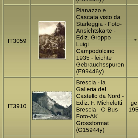
Pianazzo e
Cascata visto da
Starleggia - Foto-
Ansichtskarte -
Ediz. Groppo
IT3059
*
Luigi
Campodolcino
1935 - leichte
Gebrauchsspuren
(E99446y)
Brescia - la
Galleria del
Castello da Nord -
Ediz. F. Micheletti
gel
IT3910
Brescia - O-Bus -
19
Foto-AK
Grossformat
(G15944y)