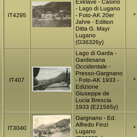
Exklave - Casino
- Lago di Lugano
IT4295
- Foto-AK 20er
*
Jahre - Edition
Ditta G. Mayr
Lugano
(G36326y)
Lago di Garda -
Gardesana
Occidentale -
Presso-Gargnano
IT407
- Foto-AK 1933 -
*
Edizione
Giuseppe de
Lucia Brescia
1933 (E21565y)
Gargnano - Ed.
Alfredo Finzi
IT3040
*
Lugano