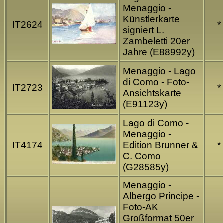
Menaggio -
Künstlerkarte
IT2624
*
signiert L.
Zambeletti 20er
Jahre (E88992y)
Menaggio - Lago
di Como - Foto-
IT2723
*
Ansichtskarte
(E91123y)
Lago di Como -
Menaggio -
IT4174
Edition Brunner &
*
C. Como
(G28585y)
Menaggio -
Albergo Principe -
Foto-AK
Großformat 50er