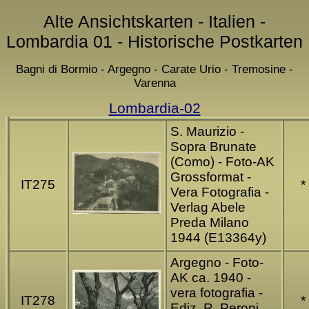
Alte Ansichtskarten - Italien -
Lombardia 01 - Historische Postkarten
Bagni di Bormio - Argegno - Carate Urio - Tremosine -
Varenna
Lombardia-02
S. Maurizio -
Sopra Brunate
(Como) - Foto-AK
Grossformat -
IT275
*
Vera Fotografia -
Verlag Abele
Preda Milano
1944 (E13364y)
Argegno - Foto-
AK ca. 1940 -
vera fotografia -
IT278
*
Ediz. R. Peroni