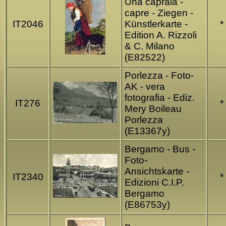
Una capraia -
capre - Ziegen -
IT2046
Künstlerkarte -
*
Edition A. Rizzoli
& C. Milano
(E82522)
Porlezza - Foto-
AK - vera
fotografia - Ediz.
IT276
*
Mery Boileau
Porlezza
(E13367y)
Bergamo - Bus -
Foto-
Ansichtskarte -
IT2340
*
Edizioni C.I.P.
Bergamo
(E86753y)