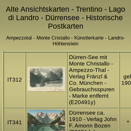
Alte Ansichtskarten - Trentino - Lago
di Landro - Dürrensee - Historische
Postkarten
Ampezzotal - Monte Cristallo - Künstlerkarte - Landro-
Höhlenstein
Dürren-See mit
Monte Christallo -
Ampezzo-Thal -
Verlag Fränzl &
gel
IT312
Co. München -
190
Gebrauchsspuren
- Marke entfernt
(E20491y)
Dürrensee ca.
1910 - Verlag John
IT341
*
F. Amonn Bozen