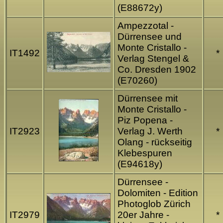
(E88672y)
Ampezzotal -
Dürrensee und
Monte Cristallo -
IT1492
*
Verlag Stengel &
Co. Dresden 1902
(E70260)
Dürrensee mit
Monte Cristallo -
Piz Popena -
IT2923
Verlag J. Werth
*
Olang - rückseitig
Klebespuren
(E94618y)
Dürrensee -
Dolomiten - Edition
Photoglob Zürich
IT2979
20er Jahre -
*