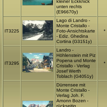
kleiner Eckknick
unten rechts
(E96670y)
Lago di Landro -
Monte Cristallo -
IT3225
Foto-Ansichtskarte
*
- Ediz. Ghedina
Cortina (G3151y)
Landro -
Höhlenstein mit Piz
Popena und Monte
IT3295
*
Cristallo - Verlag
Josef Werth
Toblach (G4051y)
Dürrensee mit
Monte Cristallo -
Verlag Joh. F.
Amonn Bozen -
rückseitig