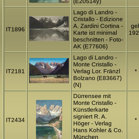
(E20514y)
Lago di Landro -
Cristallo - Edizione
A. Zardini Cortina -
gel
IT1896
Karte ist minimal
192
beschnitten - Foto-
AK (E77606)
Lago di Landro -
Monte Cristallo -
IT2181
Verlag Lor. Fränzl
*
Bolzano (E83667)
(N)
Dürrensee mit
Monte Cristallo -
Künstlerkarte
signiert R. A.
IT2434
*
Höger - Verlag
Hans Kohler & Co.
München