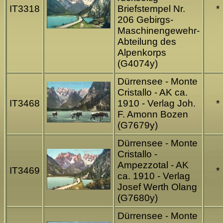
IT3318
Briefstempel Nr.
*
206 Gebirgs-
Maschinengewehr-
Abteilung des
Alpenkorps
(G4074y)
Dürrensee - Monte
Cristallo - AK ca.
IT3468
1910 - Verlag Joh.
*
F. Amonn Bozen
(G7679y)
Dürrensee - Monte
Cristallo -
Ampezzotal - AK
IT3469
*
ca. 1910 - Verlag
Josef Werth Olang
(G7680y)
Dürrensee - Monte