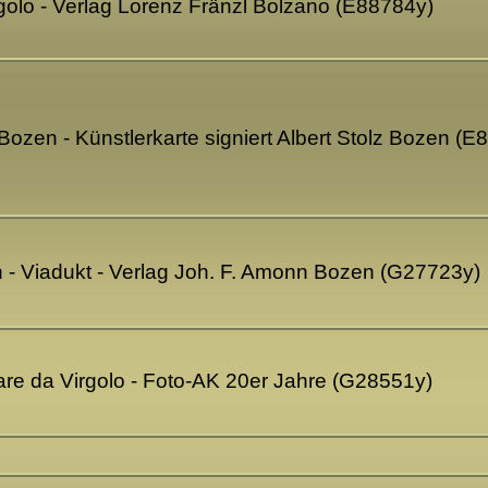
rgolo - Verlag Lorenz Fränzl Bolzano (E88784y)
Bozen - Künstlerkarte signiert Albert Stolz Bozen (E
n - Viadukt - Verlag Joh. F. Amonn Bozen (G27723y)
are da Virgolo - Foto-AK 20er Jahre (G28551y)