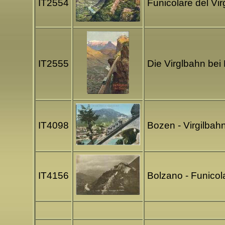
IT2554
Funicolare del Vi
IT2555
Die Virglbahn bei 
IT4098
Bozen - Virgilbah
IT4156
Bolzano - Funicol