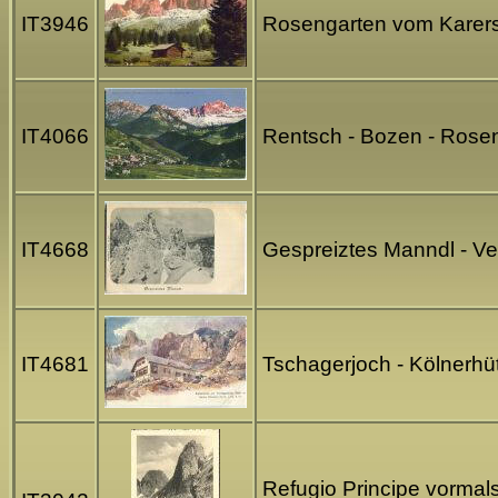
IT3946
Rosengarten vom Karerse
IT4066
Rentsch - Bozen - Rose
IT4668
Gespreiztes Manndl - Ve
IT4681
Tschagerjoch - Kölnerhü
Refugio Principe vormal