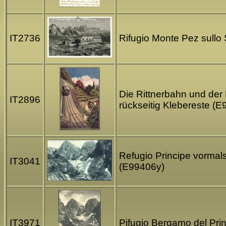
IT2736
Rifugio Monte Pez sullo 
Die Rittnerbahn und der 
IT2896
rückseitig Klebereste (
Refugio Principe vormal
IT3041
(E99406y)
IT3971
Pifugio Bergamo del Prin