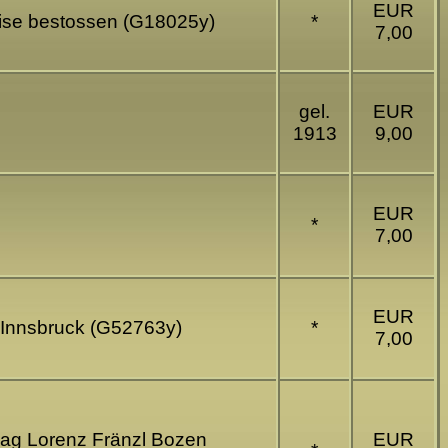
EUR
eise bestossen (G18025y)
*
7,00
gel.
EUR
1913
9,00
EUR
*
7,00
EUR
r Innsbruck (G52763y)
*
7,00
rlag Lorenz Fränzl Bozen
EUR