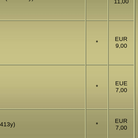
11,00
EUR
*
9,00
EUE
*
7,00
EUR
9413y)
*
7,00