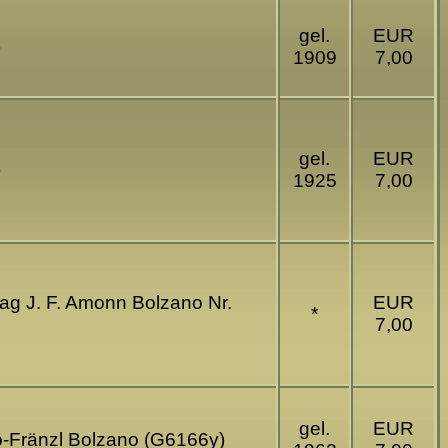
gel.
EUR
)
1909
7,00
gel.
EUR
)
1925
7,00
lag J. F. Amonn Bolzano Nr.
EUR
*
7,00
gel.
EUR
oto-Fränzl Bolzano (G6166y)