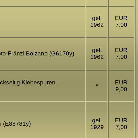
gel.
EUR
1962
7,00
gel.
EUR
 Foto-Fränzl Bolzano (G6170y)
1962
7,00
ückseitig Klebespuren
EUR
*
9,00
gel.
EUR
en (E88781y)
1929
7,00