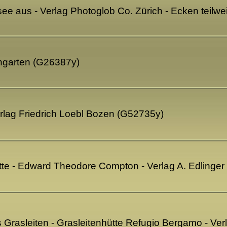
e aus - Verlag Photoglob Co. Zürich - Ecken teilw
ngarten (G26387y)
rlag Friedrich Loebl Bozen (G52735y)
tte - Edward Theodore Compton - Verlag A. Edlinge
s Grasleiten - Grasleitenhütte Refugio Bergamo - Ve