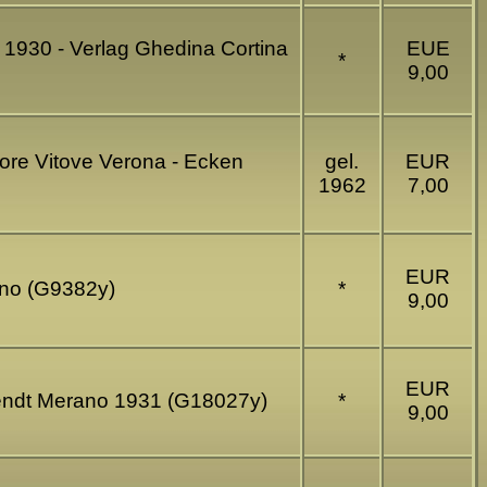
a. 1930 - Verlag Ghedina Cortina
EUE
*
9,00
tore Vitove Verona - Ecken
gel.
EUR
1962
7,00
EUR
rano (G9382y)
*
9,00
EUR
hrendt Merano 1931 (G18027y)
*
9,00