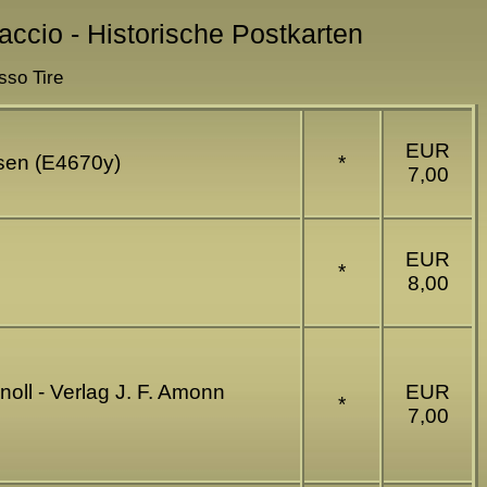
naccio - Historische Postkarten
sso Tire
EUR
ssen (E4670y)
*
7,00
EUR
*
8,00
oll - Verlag J. F. Amonn
EUR
*
7,00