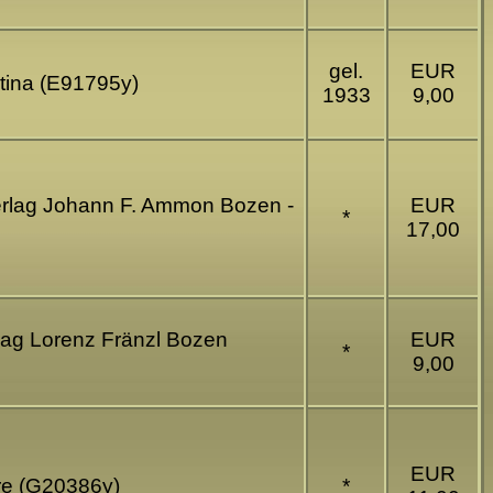
gel.
EUR
rtina (E91795y)
1933
9,00
 Verlag Johann F. Ammon Bozen -
EUR
*
17,00
rlag Lorenz Fränzl Bozen
EUR
*
9,00
EUR
hre (G20386y)
*