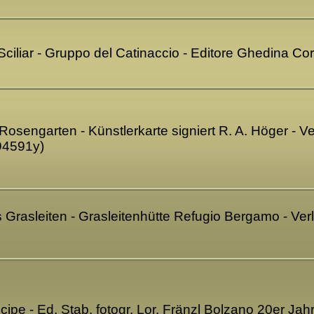
Sciliar - Gruppo del Catinaccio - Editore Ghedina Co
Rosengarten - Künstlerkarte signiert R. A. Höger -
E94591y)
s Grasleiten - Grasleitenhütte Refugio Bergamo - Ve
cipe - Ed. Stab. fotogr. Lor. Fränzl Bolzano 20er Ja