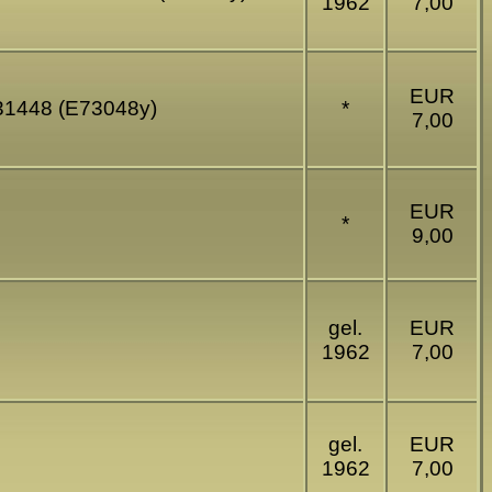
1962
7,00
EUR
. 31448 (E73048y)
*
7,00
EUR
*
9,00
gel.
EUR
1962
7,00
gel.
EUR
1962
7,00