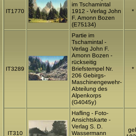
im Tschamintal
IT1770
1912 - Verlag John
*
F. Amonn Bozen
(E75134)
Partie im
Tschamintal -
Verlag John F.
Amonn Bozen -
rückseitig
IT3289
Briefstempel Nr.
*
206 Gebirgs-
Maschinengewehr-
Abteilung des
Alpenkorps
(G4045y)
Hafling - Foto-
Ansichtskarte -
Verlag S. D.
gel
IT310
Wassermann