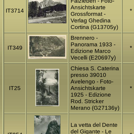
Falzleben - Foto-
Ansichtskarte
IT3714
*
Grossformat -
Verlag Ghedina
Cortina (G13705y)
Brennero -
Panorama 1933 -
IT349
*
Edizione Marco
Vecelli (E20697y)
Chiesa S. Caterina
presso 39010
Avelengo - Foto-
IT25
Ansichtskarte
*
1925 - Edizione
Rod. Stricker
Merano (G27136y)
La vetta del Dente
del Gigante - Le