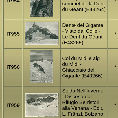
IT954
*
sommet de la Dent
du Géant (E43264)
Dente del Gigante
- Visto dal Colle -
IT955
*
Le Dent du Géant
(E43265)
Col du Midi e aig
du Midi -
IT956
*
Ghiacciaio del
Gigante (E43266)
Solda Nell'Inverno
- Discesa dal
Rifugio Serristori
IT959
*
alla Vertana - Edit.
L. Fränzl. Bolzano