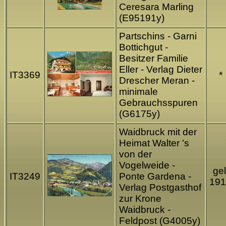
Ceresara Marling
(E95191y)
Partschins - Garni
Bottichgut -
Besitzer Familie
Eller - Verlag Dieter
IT3369
*
Drescher Meran -
minimale
Gebrauchsspuren
(G6175y)
Waidbruck mit der
Heimat Walter 's
von der
Vogelweide -
gel
IT3249
Ponte Gardena -
191
Verlag Postgasthof
zur Krone
Waidbruck -
Feldpost (G4005y)