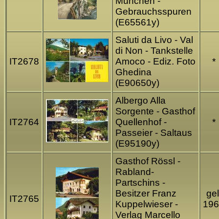
München -
Gebrauchsspuren
(E65561y)
Saluti da Livo - Val
di Non - Tankstelle
IT2678
Amoco - Ediz. Foto
*
Ghedina
(E90650y)
Albergo Alla
Sorgente - Gasthof
IT2764
Quellenhof -
*
Passeier - Saltaus
(E95190y)
Gasthof Rössl -
Rabland-
Partschins -
Besitzer Franz
gel
IT2765
Kuppelwieser -
196
Verlag Marcello