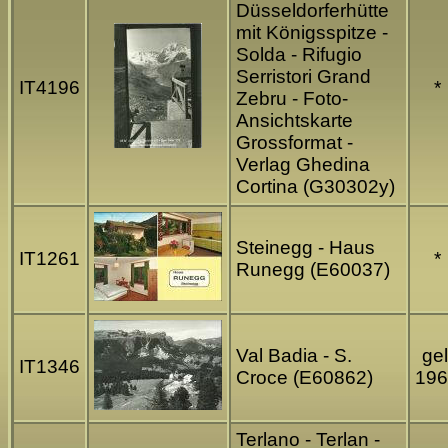
Düsseldorferhütte
mit Königsspitze -
Solda - Rifugio
Serristori Grand
IT4196
*
Zebru - Foto-
Ansichtskarte
Grossformat -
Verlag Ghedina
Cortina (G30302y)
Steinegg - Haus
IT1261
*
Runegg (E60037)
Val Badia - S.
gel
IT1346
Croce (E60862)
196
Terlano - Terlan -