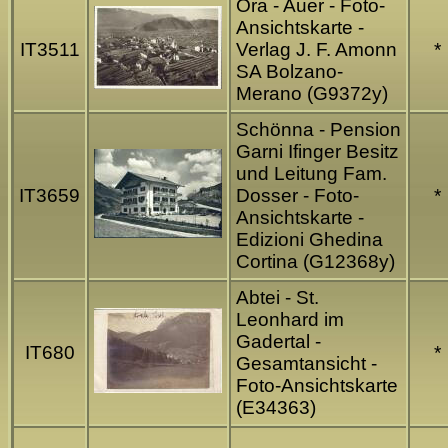
Ora - Auer - Foto-
Ansichtskarte -
IT3511
Verlag J. F. Amonn
*
SA Bolzano-
Merano (G9372y)
Schönna - Pension
Garni Ifinger Besitz
und Leitung Fam.
IT3659
Dosser - Foto-
*
Ansichtskarte -
Edizioni Ghedina
Cortina (G12368y)
Abtei - St.
Leonhard im
Gadertal -
IT680
*
Gesamtansicht -
Foto-Ansichtskarte
(E34363)