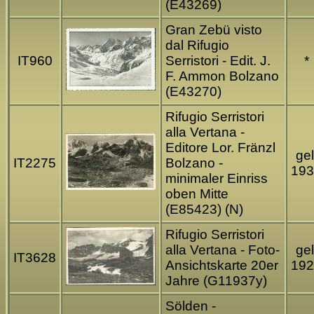
(E43269)
Gran Zebü visto
dal Rifugio
IT960
Serristori - Edit. J.
*
F. Ammon Bolzano
(E43270)
Rifugio Serristori
alla Vertana -
Editore Lor. Fränzl
gel
IT2275
Bolzano -
193
minimaler Einriss
oben Mitte
(E85423) (N)
Rifugio Serristori
alla Vertana - Foto-
gel
IT3628
Ansichtskarte 20er
192
Jahre (G11937y)
Sölden -