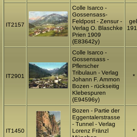
Colle Isarco -
Gossensass-
Feldpost - Zensur -
gel
IT2157
Verlag O. Blaschke
191
Prien 1909
(E83642y)
Colle Isarco -
Gossensass -
Pflerscher
Tribulaun - Verlag
IT2901
*
Johann F. Ammon
Bozen - rückseitig
Klebespuren
(E94596y)
Bozen - Partie der
Eggentalerstrasse
- Tunnel - Verlag
IT1450
Lorenz Fränzl
*