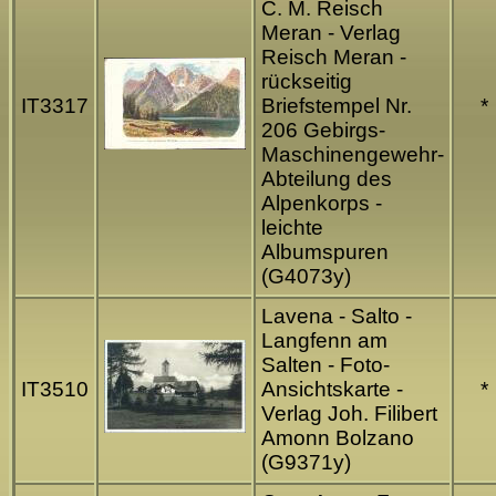
C. M. Reisch
Meran - Verlag
Reisch Meran -
rückseitig
IT3317
Briefstempel Nr.
*
206 Gebirgs-
Maschinengewehr-
Abteilung des
Alpenkorps -
leichte
Albumspuren
(G4073y)
Lavena - Salto -
Langfenn am
Salten - Foto-
IT3510
Ansichtskarte -
*
Verlag Joh. Filibert
Amonn Bolzano
(G9371y)