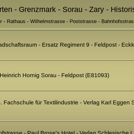
rten - Grenzmark - Sorau - Zary - Histor
- Rathaus - Wilhelmstrasse - Poststrasse - Bahnhofsstra
adschaftsraum - Ersatz Regiment 9 - Feldpost - Eck
 Heinrich Hornig Sorau - Feldpost (E81093)
h. Fachschule für Textilindustrie - Verlag Karl Egge
fstrasse - Paul Brose's Hotel - Verlag Schlesische 