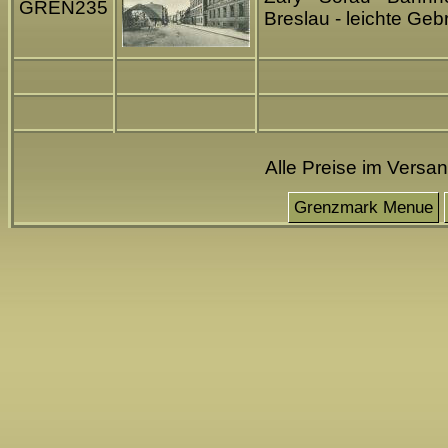
GREN235
Breslau - leichte G
Alle Preise im Versa
Grenzmark Menue