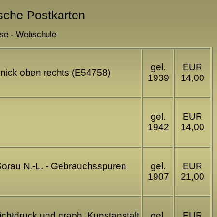
ische Postkarten
sse - Webschule
gel.
EUR
knick oben rechts (E54758)
1939
14,00
gel.
EUR
1942
14,00
n Sorau N.-L. - Gebrauchsspuren
gel.
EUR
1907
21,00
Lichtdruck und graph. Kunstanstalt
gel.
EUR