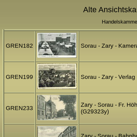
Alte Ansichtska
Handelskammer 
GREN182
Sorau - Zary - Kamer
GREN199
Sorau - Zary - Verlag
Zary - Sorau - Fr. Hö
GREN233
(G29323y)
Zary - Sorau - Bahnho