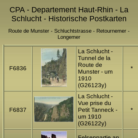
CPA - Departement Haut-Rhin - La
Schlucht - Historische Postkarten
Route de Munster - Schluchtstrasse - Retournemer -
Longemer
La Schlucht -
Tunnel de la
Route de
F6836
*
Munster - um
1910
(G26123y)
La Schlucht -
Vue prise du
F6837
Petit Tanneck -
*
um 1910
(G26122y)
Felsenpartie an