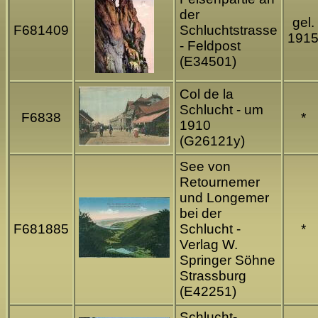
der
gel.
F681409
Schluchtstrasse
191
- Feldpost
(E34501)
Col de la
Schlucht - um
F6838
*
1910
(G26121y)
See von
Retournemer
und Longemer
bei der
F681885
Schlucht -
*
Verlag W.
Springer Söhne
Strassburg
(E42251)
Schlucht-