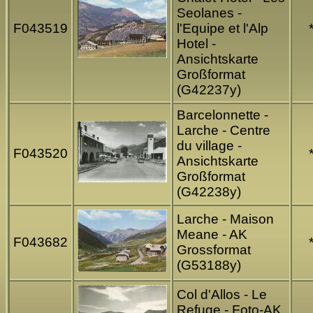
Seolanes -
F043519
l'Equipe et l'Alp
Hotel -
Ansichtskarte
Großformat
(G42237y)
Barcelonnette -
Larche - Centre
du village -
F043520
Ansichtskarte
Großformat
(G42238y)
Larche - Maison
Meane - AK
F043682
Grossformat
(G53188y)
Col d'Allos - Le
Refuge - Foto-AK