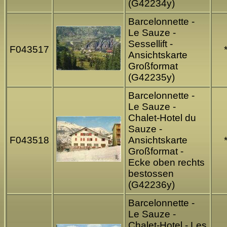
(G42234y)
Barcelonnette -
Le Sauze -
Sessellift -
F043517
Ansichtskarte
Großformat
(G42235y)
Barcelonnette -
Le Sauze -
Chalet-Hotel du
Sauze -
F043518
Ansichtskarte
Großformat -
Ecke oben rechts
bestossen
(G42236y)
Barcelonnette -
Le Sauze -
Chalet-Hotel - Les