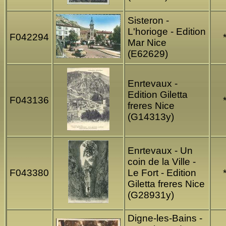
Sisteron -
L'horioge - Edition
F042294
Mar Nice
(E62629)
Enrtevaux -
Edition Giletta
F043136
freres Nice
(G14313y)
Enrtevaux - Un
coin de la Ville -
F043380
Le Fort - Edition
Giletta freres Nice
(G28931y)
Digne-les-Bains -