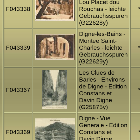
Lou Placet dou
F043338
Rouchas - leichte
Gebrauchsspuren
(G22628y)
Digne-les-Bains -
Montee Saint-
F043339
Charles - leichte
Gebrauchsspuren
(G22629y)
Les Clues de
Barles - Environs
de Digne - Edition
F043367
Constans et
Davin Digne
(G25875y)
Digne - Vue
Generale - Edition
F043369
Constans et
Davin Digne