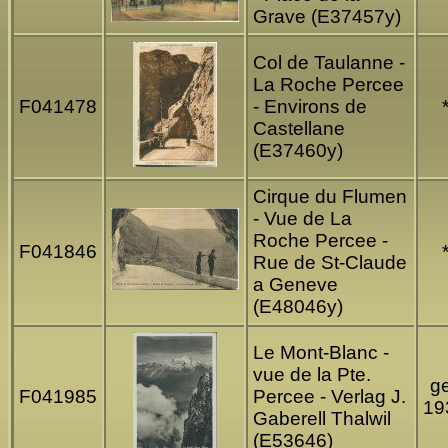
Grave (E37457y)
Col de Taulanne -
La Roche Percee
F041478
- Environs de
Castellane
(E37460y)
Cirque du Flumen
- Vue de La
Roche Percee -
F041846
Rue de St-Claude
a Geneve
(E48046y)
Le Mont-Blanc -
vue de la Pte.
ge
F041985
Percee - Verlag J.
19
Gaberell Thalwil
(E53646)