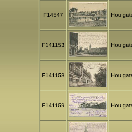
F14547
Houlgate
F141153
Houlgate
F141158
Houlgat
F141159
Houlgate