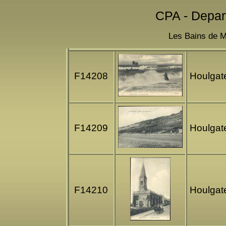
CPA - Depar
Les Bains de Me
F14208
Houlgat
F14209
Houlgate
F14210
Houlgate