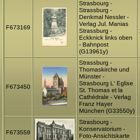
Strasbourg -
Strassburg -
Denkmal Nessler -
Verlag Jul. Manias
F673169
Strassburg -
Eckknick links oben
- Bahnpost
(G13961y)
Strassburg -
Thomaskirche und
Münster -
Strasbourg L' Eglise
F673450
St. Thomas et la
Cathédrale - Verlag
Franz Hayer
München (G33550y)
Strasbourg -
Konservatorium -
F673559
Foto-Ansichtskarte