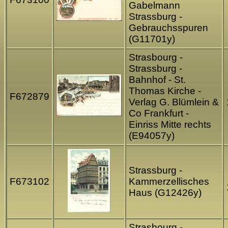
Gabelmann
Strassburg -
Gebrauchsspuren
(G11701y)
Strasbourg -
Strassburg -
Bahnhof - St.
Thomas Kirche -
F672879
Verlag G. Blümlein &
Co Frankfurt -
Einriss Mitte rechts
(E94057y)
Strassburg -
F673102
Kammerzellisches
Haus (G12426y)
Strasbourg -