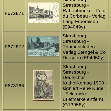
Strassburg -
Rabenbrücke - Pont
F672871
du Corbeau - Verlag
Lang-Froereisen
(E94049y)
Strasbourg -
Strassburg -
F672872
Thomasstaden -
Verlag Stengel & Co
Dresden (E94050y)
Strasbourg -
Strassburg -
Deutscher
Katholikentag 1903 -
F673166
signiert Rene Kuder
- Eckknicke -
Briefmarke entfernt
(G13958y)