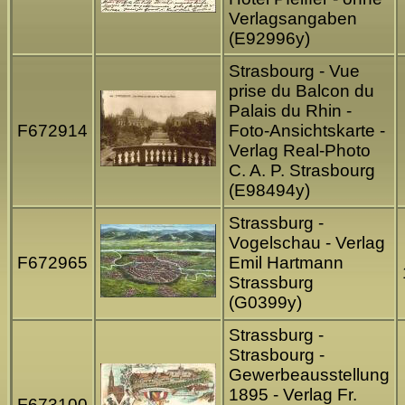
Verlagsangaben
(E92996y)
Strasbourg - Vue
prise du Balcon du
Palais du Rhin -
F672914
Foto-Ansichtskarte -
Verlag Real-Photo
C. A. P. Strasbourg
(E98494y)
Strassburg -
Vogelschau - Verlag
F672965
Emil Hartmann
Strassburg
(G0399y)
Strassburg -
Strasbourg -
Gewerbeausstellung
1895 - Verlag Fr.
F673100