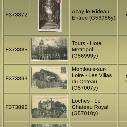
Azay-le-Rideau -
F373872
Entree (G56986y)
Tours - Hotel
F373885
Metropol
(G56999y)
Montlouis-sur-
Loire - Les Villas
F373893
du Coteau
(G57007y)
Loches - Le
F373896
Chateau Royal
(G57010y)