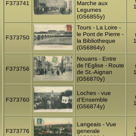
F373741
Marche aux
Legumes
(G56855y)
Tours - La Loire -
le Pont de Pierre -
F373750
la Bibliotheque
(G56864y)
Nouans - Entre
de l'Eglise - Route
F373756
de St.-Aignan
(G56870y)
Loches - vue
F373760
d'Ensemble
(G56874y)
Langeais - Vue
F373776
generale