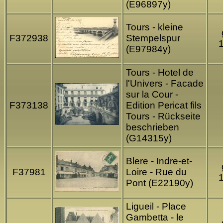
(E96897y)
Tours - kleine
F372938
Stempelspur
(E97984y)
Tours - Hotel de
l'Univers - Facade
sur la Cour -
F373138
Edition Pericat fils
Tours - Rückseite
beschrieben
(G14315y)
Blere - Indre-et-
F37981
Loire - Rue du
Pont (E22190y)
Ligueil - Place
Gambetta - le