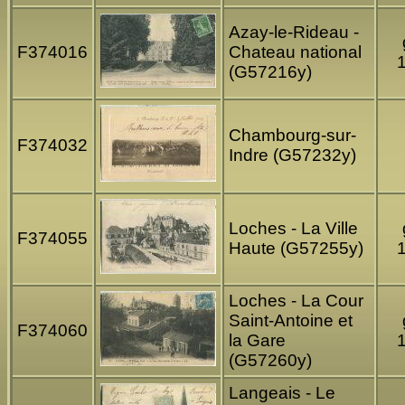
Azay-le-Rideau -
F374016
Chateau national
(G57216y)
Chambourg-sur-
F374032
Indre (G57232y)
Loches - La Ville
F374055
Haute (G57255y)
Loches - La Cour
Saint-Antoine et
F374060
la Gare
(G57260y)
Langeais - Le