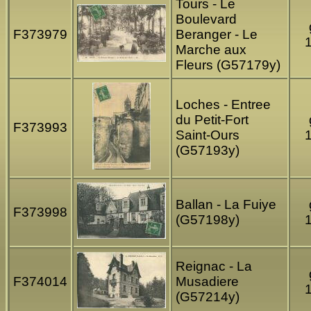
Tours - Le
Boulevard
F373979
Beranger - Le
Marche aux
Fleurs (G57179y)
Loches - Entree
du Petit-Fort
F373993
Saint-Ours
(G57193y)
Ballan - La Fuiye
F373998
(G57198y)
Reignac - La
F374014
Musadiere
(G57214y)