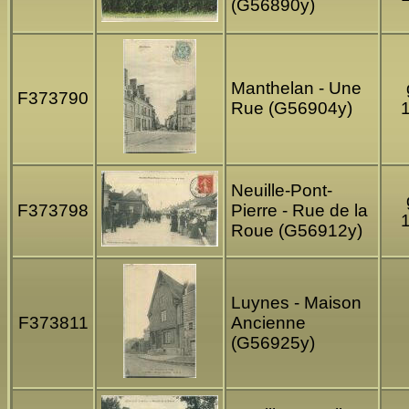
(G56890y)
Manthelan - Une
F373790
Rue (G56904y)
Neuille-Pont-
F373798
Pierre - Rue de la
Roue (G56912y)
Luynes - Maison
F373811
Ancienne
(G56925y)