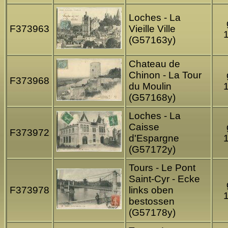
Loches - La
F373963
Vieille Ville
(G57163y)
Chateau de
Chinon - La Tour
F373968
du Moulin
(G57168y)
Loches - La
Caisse
F373972
d'Espargne
(G57172y)
Tours - Le Pont
Saint-Cyr - Ecke
F373978
links oben
bestossen
(G57178y)