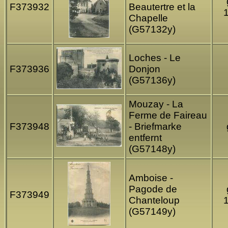
F373932
Beautertre et la
Chapelle
(G57132y)
Loches - Le
F373936
Donjon
(G57136y)
Mouzay - La
Ferme de Faireau
F373948
- Briefmarke
entfernt
(G57148y)
Amboise -
Pagode de
F373949
Chanteloup
(G57149y)