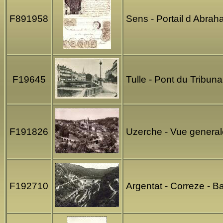
F891958
Sens - Portail d Abra
F19645
Tulle - Pont du Tribun
F191826
Uzerche - Vue generale
F192710
Argentat - Correze - 