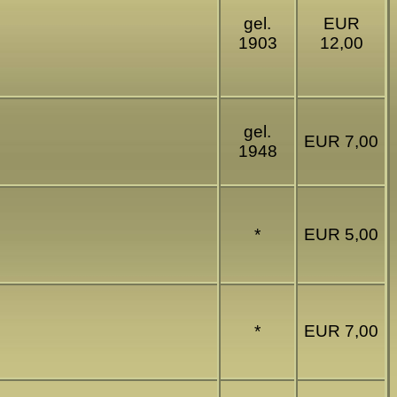
gel.
EUR
1903
12,00
gel.
EUR 7,00
1948
*
EUR 5,00
*
EUR 7,00