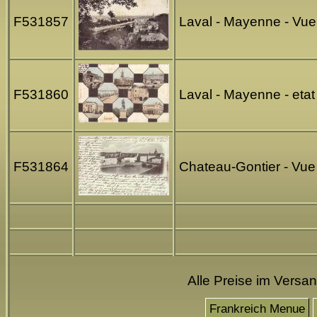
F531857
Laval - Mayenne - Vue 
F531860
Laval - Mayenne - eta
F531864
Chateau-Gontier - Vu
Alle Preise im Versa
Frankreich Menue