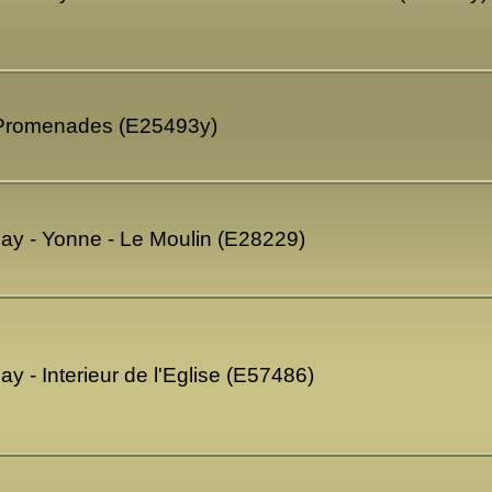
 Promenades (E25493y)
ay - Yonne - Le Moulin (E28229)
y - Interieur de l'Eglise (E57486)