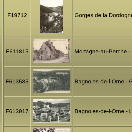
F19712
Gorges de la Dordogne
F611815
Mortagne-au-Perche - 
F613585
Bagnoles-de-l-Orne -
F613917
Bagnoles-de-l-Orne - 