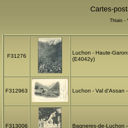
Cartes-post
Thiais -
Luchon - Haute-Garonne
F31276
(E4042y)
F312963
Luchon - Val d'Assan 
F313006
Bagneres-de-Luchon - 