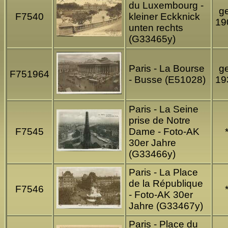
du Luxembourg -
ge
F7540
kleiner Eckknick
19
unten rechts
(G33465y)
Paris - La Bourse
ge
F751964
- Busse (E51028)
19
Paris - La Seine
prise de Notre
F7545
Dame - Foto-AK
30er Jahre
(G33466y)
Paris - La Place
de la République
F7546
- Foto-AK 30er
Jahre (G33467y)
Paris - Place du