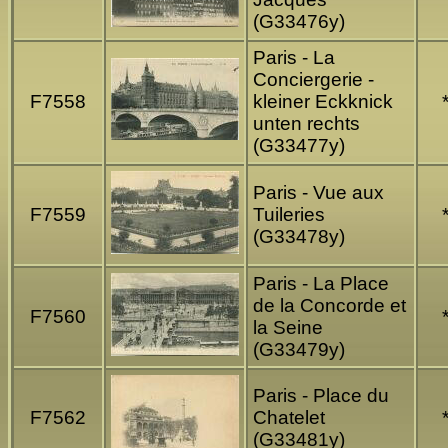
(G33476y)
Paris - La
Conciergerie -
F7558
kleiner Eckknick
unten rechts
(G33477y)
Paris - Vue aux
F7559
Tuileries
(G33478y)
Paris - La Place
de la Concorde et
F7560
la Seine
(G33479y)
Paris - Place du
F7562
Chatelet
(G33481y)