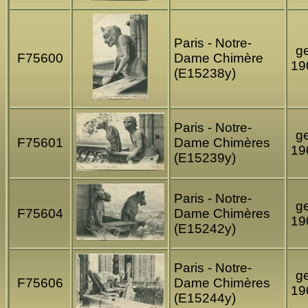
Paris - Notre-
ge
F75600
Dame Chimère
19
(E15238y)
Paris - Notre-
ge
F75601
Dame Chimères
19
(E15239y)
Paris - Notre-
ge
F75604
Dame Chimères
19
(E15242y)
Paris - Notre-
ge
F75606
Dame Chimères
19
(E15244y)