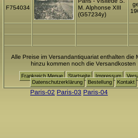
Paris - Visitede S.
ge
F754034
M. Alphonse XIII
19
(G57234y)
Alle Preise im Versandantiquariat enthalten die 
hinzu kommen noch die Versandkosten
Frankreich Menue
Startseite
Impressum
Vers
Datenschutzerklärung
Bestellung
Kontakt
Paris-02
Paris-03
Paris-04