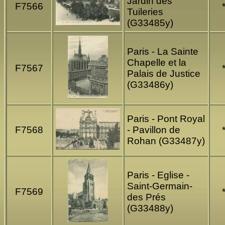
Jardin des
F7566
Tuileries
(G33485y)
Paris - La Sainte
Chapelle et la
F7567
Palais de Justice
(G33486y)
Paris - Pont Royal
F7568
- Pavillon de
Rohan (G33487y)
Paris - Eglise -
Saint-Germain-
F7569
des Prés
(G33488y)