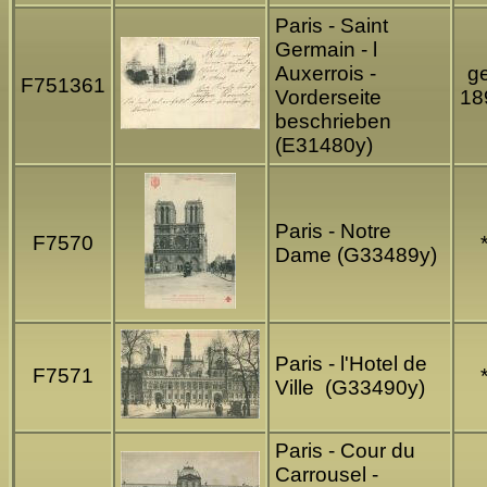
Paris - Saint
Germain - l
Auxerrois -
ge
F751361
Vorderseite
18
beschrieben
(E31480y)
Paris - Notre
F7570
Dame (G33489y)
Paris - l'Hotel de
F7571
Ville (G33490y)
Paris - Cour du
Carrousel -