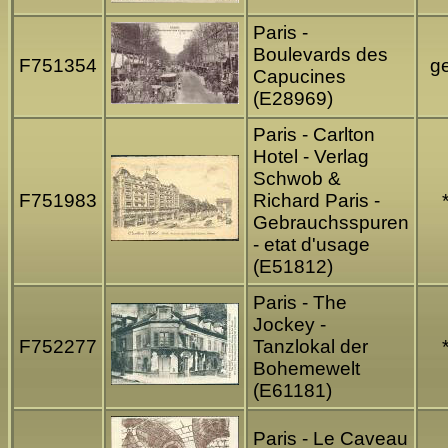
Paris -
Boulevards des
F751354
ge
Capucines
(E28969)
Paris - Carlton
Hotel - Verlag
Schwob &
F751983
Richard Paris -
Gebrauchsspuren
- etat d'usage
(E51812)
Paris - The
Jockey -
F752277
Tanzlokal der
Bohemewelt
(E61181)
Paris - Le Caveau