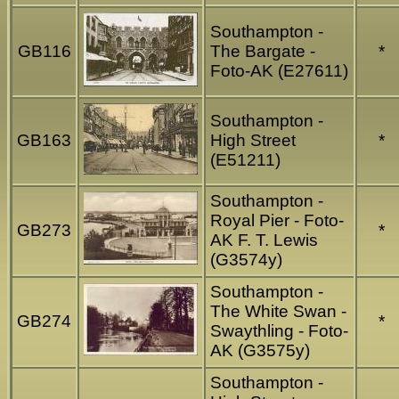
Southampton -
GB116
The Bargate -
*
Foto-AK (E27611)
Southampton -
GB163
High Street
*
(E51211)
Southampton -
Royal Pier - Foto-
GB273
*
AK F. T. Lewis
(G3574y)
Southampton -
The White Swan -
GB274
*
Swaythling - Foto-
AK (G3575y)
Southampton -