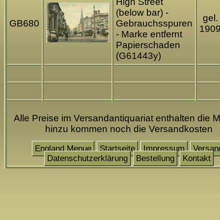
High Street
(below bar) -
gel.
GB680
Gebrauchsspuren
190
- Marke entfernt
Papierschaden
(G61443y)
Alle Preise im Versandantiquariat enthalten die M
hinzu kommen noch die Versandkosten
England Menue
Startseite
Impressum
Versan
Datenschutzerklärung
Bestellung
Kontakt