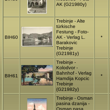
AK (G21980y)
Trebinje - Alte
türkische
Festung - Foto-
BIH60
AK - Verlag L.
*
Barakovic
Trebinje
(G21981y)
Trebinje -
Kolodvor -
Bahnhof - Verlag
BIH61
*
Hamdija Kopcic
Trebinje
(G21982y)
Trebinje - Osman
pasina dzanija -
Osman pasa