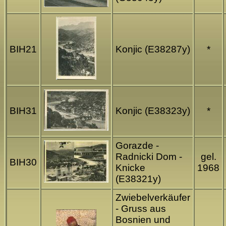
BIH21
Konjic (E38287y)
*
BIH31
Konjic (E38323y)
*
Gorazde -
Radnicki Dom -
gel.
BIH30
Knicke
1968
(E38321y)
Zwiebelverkäufer
- Gruss aus
Bosnien und