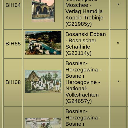
BIH64
Moschee -
*
Verlag Hamdija
Kopcic Trebinje
(G21985y)
Bosanski Eoban
- Bosnischer
BIH65
*
Schafhirte
(G23114y)
Bosnien-
Herzegowina -
Bosne i
BIH68
Hercegovine -
*
National-
Volkstrachten
(G24657y)
Bosnien-
Herzegowina -
Bosne i