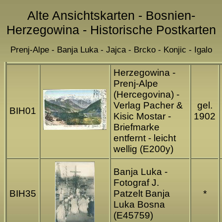
Alte Ansichtskarten - Bosnien-
Herzegowina - Historische Postkarten
Prenj-Alpe - Banja Luka - Jajca - Brcko - Konjic - Igalo
Herzegowina -
Prenj-Alpe
(Hercegovina) -
Verlag Pacher &
gel.
BIH01
Kisic Mostar -
1902
Briefmarke
entfernt - leicht
wellig (E200y)
Banja Luka -
Fotograf J.
BIH35
Patzelt Banja
*
Luka Bosna
(E45759)