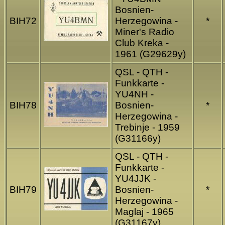
Bosnien-
BIH72
Herzegowina -
*
Miner's Radio
Club Kreka -
1961 (G29629y)
QSL - QTH -
Funkkarte -
YU4NH -
BIH78
Bosnien-
*
Herzegowina -
Trebinje - 1959
(G31166y)
QSL - QTH -
Funkkarte -
YU4JJK -
BIH79
Bosnien-
*
Herzegowina -
Maglaj - 1965
(G31167y)