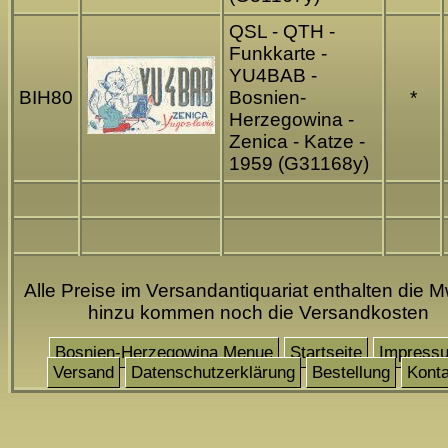
QSL - QTH -
Funkkarte -
YU4BAB -
BIH80
Bosnien-
*
Herzegowina -
Zenica - Katze -
1959 (G31168y)
Alle Preise im Versandantiquariat enthalten die M
hinzu kommen noch die Versandkosten
Bosnien-Herzegowina Menue
Startseite
Impress
Versand
Datenschutzerklärung
Bestellung
Konta