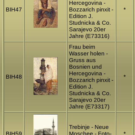
Hercegovina -
BIH47
Bozzarich pinxit -
*
Edition J.
Studnicka & Co.
Sarajevo 20er
Jahre (E73316)
Frau beim
Wasser holen -
Gruss aus
Bosnien und
Hercegovina -
BIH48
*
Bozzarich pinxit -
Edition J.
Studnicka & Co.
Sarajevo 20er
Jahre (E73317)
Trebinje - Neue
BIH59
Moschee - Foto-
*