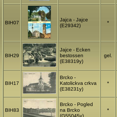
Jajca - Jajce
BIH07
*
(E29342)
Jajce - Ecken
BIH29
bestossen
gel.
(E38319y)
Brcko -
BIH17
Katolickva crkva
*
(E38231y)
Brcko - Pogled
BIH83
na Brcko
*
(G55045y)