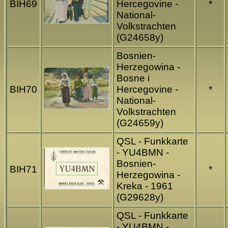
BIH69
Hercegovine -
*
National-
Volkstrachten
(G24658y)
Bosnien-
Herzegowina -
Bosne i
BIH70
Hercegovine -
*
National-
Volkstrachten
(G24659y)
QSL - Funkkarte
- YU4BMN -
Bosnien-
BIH71
*
Herzegowina -
Kreka - 1961
(G29628y)
QSL - Funkkarte
- YU4BMN -