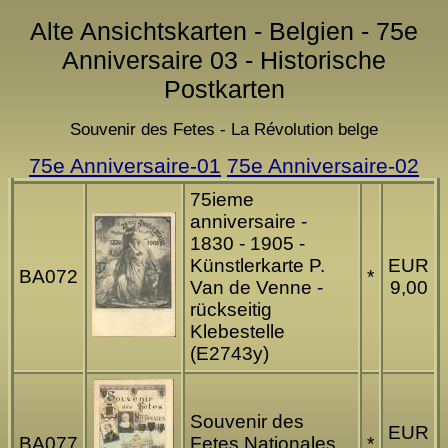
Alte Ansichtskarten - Belgien - 75e
Anniversaire 03 - Historische
Postkarten
Souvenir des Fetes - La Révolution belge
75e Anniversaire-01
75e Anniversaire-02
75ieme
anniversaire -
1830 - 1905 -
Künstlerkarte P.
EUR
BA072
*
Van de Venne -
9,00
rückseitig
Klebestelle
(E2743y)
Souvenir des
EUR
BA077
Fetes Nationales
*