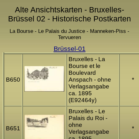
Alte Ansichtskarten - Bruxelles-
Brüssel 02 - Historische Postkarten
La Bourse - Le Palais du Justice - Manneken-Piss -
Tervueren
Brüssel-01
Bruxelles - La
Bourse et le
Boulevard
B650
Anspach - ohne
*
Verlagsangabe
ca. 1895
(E92464y)
Bruxelles - Le
Palais du Roi -
ohne
B651
*
Verlagsangabe
ca. 1895