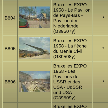
Bruxelles EXPO
1958 - Le Pavillon
de Pays-Bas -
B804
*
Pavillon der
Niederlande
(G39507y)
Bruxelles EXPO
1958 - La flèche
B805
*
du Génie Civil
(G39508y)
Bruxelles EXPO
1958 - Les
Pavillons de
B806
USSR et des
*
USA - UdSSR
und USA
(G39509y)
Bruxelles EXPO