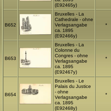
(E92465y)
Bruxelles - La
Cathedrale - ohne
B652
Verlagsangabe
*
ca. 1895
(E92466y)
Bruxelles - La
Colonne du
Congres - ohne
B653
*
Verlagsangabe
ca. 1895
(E92467y)
Bruxelles - Le
Palais du Justice
- ohne
B654
*
Verlagsangabe
ca. 1895
(E92468y)