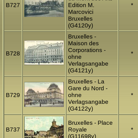
B727
Edition M.
*
Marcovici
Bruxelles
(G4120y)
Bruxelles -
Maison des
Corporations -
B728
*
ohne
Verlagsangabe
(G4121y)
Bruxelles - La
Gare du Nord -
B729
ohne
*
Verlagsangabe
(G4122y)
Bruxelles - Place
B737
Royale
*
(G11698y)