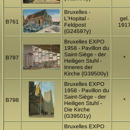
Bruxelles -
L'Hopital -
gel.
B761
Feldpost
191
(G24597y)
Bruxelles EXPO
1958 - Pavillon du
Saint-Siège - der
B797
*
Heiligen Stuhl -
Inneres der
Kirche (G39500y)
Bruxelles EXPO
1958 - Pavillon du
Saint-Siège - der
B798
*
Heiligen Stuhl -
Die Kirche
(G39501y)
Bruxelles EXPO