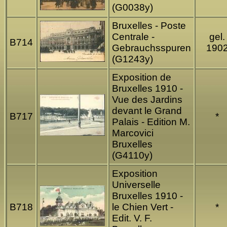
(G0038y)
Bruxelles - Poste
Centrale -
gel.
B714
Gebrauchsspuren
190
(G1243y)
Exposition de
Bruxelles 1910 -
Vue des Jardins
devant le Grand
B717
*
Palais - Edition M.
Marcovici
Bruxelles
(G4110y)
Exposition
Universelle
Bruxelles 1910 -
B718
le Chien Vert -
*
Edit. V. F.