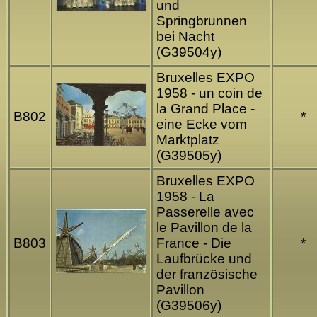
und
Springbrunnen
bei Nacht
(G39504y)
Bruxelles EXPO
1958 - un coin de
la Grand Place -
B802
*
eine Ecke vom
Marktplatz
(G39505y)
Bruxelles EXPO
1958 - La
Passerelle avec
le Pavillon de la
B803
France - Die
*
Laufbrücke und
der französische
Pavillon
(G39506y)