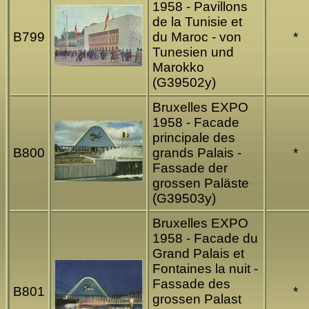
1958 - Pavillons
de la Tunisie et
B799
du Maroc - von
*
Tunesien und
Marokko
(G39502y)
Bruxelles EXPO
1958 - Facade
principale des
B800
grands Palais -
*
Fassade der
grossen Paläste
(G39503y)
Bruxelles EXPO
1958 - Facade du
Grand Palais et
Fontaines la nuit -
Fassade des
B801
*
grossen Palast