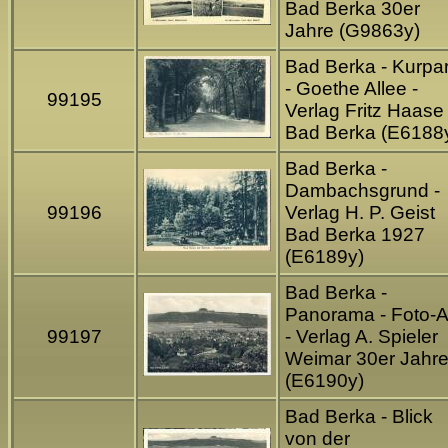
Bad Berka 30er
Jahre (G9863y)
Bad Berka - Kurpa
- Goethe Allee -
99195
Verlag Fritz Haase
Bad Berka (E6188
Bad Berka -
Dambachsgrund -
99196
Verlag H. P. Geist
Bad Berka 1927
(E6189y)
Bad Berka -
Panorama - Foto-
99197
- Verlag A. Spieler
Weimar 30er Jahr
(E6190y)
Bad Berka - Blick
von der