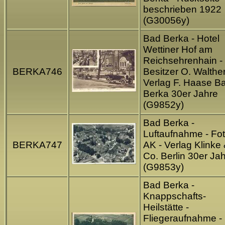
beschrieben 1922
(G30056y)
Bad Berka - Hotel
Wettiner Hof am
Reichsehrenhain -
BERKA746
Besitzer O. Walther
Verlag F. Haase B
Berka 30er Jahre
(G9852y)
Bad Berka -
Luftaufnahme - Fot
BERKA747
AK - Verlag Klinke
Co. Berlin 30er Ja
(G9853y)
Bad Berka -
Knappschafts-
Heilstätte -
Fliegeraufnahme -