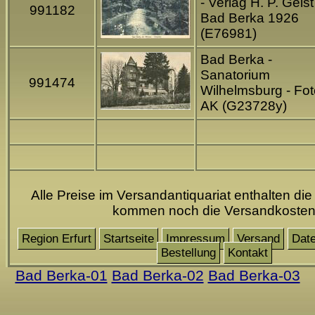
- Verlag H. P. Geist
991182
Bad Berka 1926
(E76981)
Bad Berka -
Sanatorium
991474
Wilhelmsburg - Fot
AK (G23728y)
Alle Preise im Versandantiquariat enthalten die
kommen noch die Versandkoste
Region Erfurt
Startseite
Impressum
Versand
Date
Bestellung
Kontakt
Bad Berka-01
Bad Berka-02
Bad Berka-03