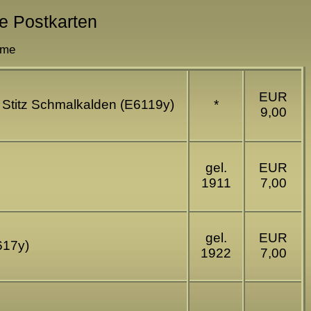
he Postkarten
hme
EUR
 Stitz Schmalkalden (E6119y)
*
9,00
gel.
EUR
1911
7,00
gel.
EUR
617y)
1922
7,00