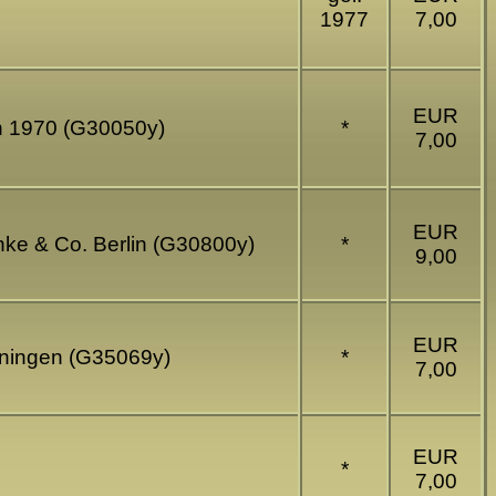
1977
7,00
EUR
ch 1970 (G30050y)
*
7,00
EUR
inke & Co. Berlin (G30800y)
*
9,00
EUR
einingen (G35069y)
*
7,00
EUR
*
7,00