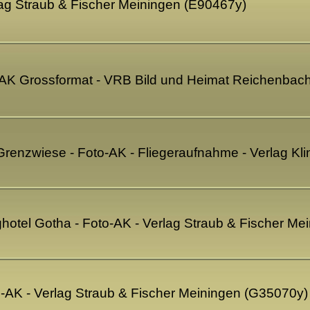
lag Straub & Fischer Meiningen (E90467y)
o-AK Grossformat - VRB Bild und Heimat Reichenba
 Grenzwiese - Foto-AK - Fliegeraufnahme - Verlag Kl
ghotel Gotha - Foto-AK - Verlag Straub & Fischer M
o-AK - Verlag Straub & Fischer Meiningen (G35070y)