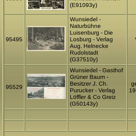
(E91093y)
Wunsiedel -
Naturbühne
Luisenburg - Die
95495
Losburg - Verlag
Aug. Helnecke
Rudolstadt
(G37510y)
Wunsiedel - Gasthof
Grüner Baum -
Besitzer J. Ch.
ge
95529
Purucker - Verlag
19
Löffler & Co Greiz
(G50143y)