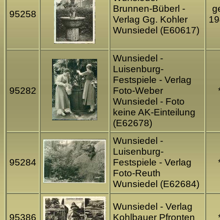
Brunnen-Büberl -
ge
95258
Verlag Gg. Kohler
19
Wunsiedel (E60617)
Wunsiedel -
Luisenburg-
Festspiele - Verlag
95282
Foto-Weber
Wunsiedel - Foto
keine AK-Einteilung
(E62678)
Wunsiedel -
Luisenburg-
95284
Festspiele - Verlag
Foto-Reuth
Wunsiedel (E62684)
Wunsiedel - Verlag
95386
Kohlbauer Pfronten