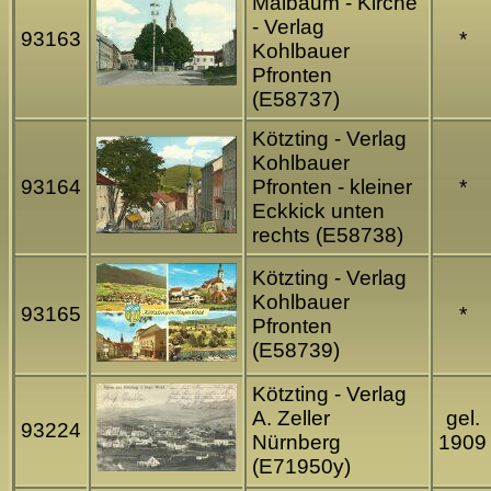
Maibaum - Kirche
- Verlag
93163
*
Kohlbauer
Pfronten
(E58737)
Kötzting - Verlag
Kohlbauer
93164
Pfronten - kleiner
*
Eckkick unten
rechts (E58738)
Kötzting - Verlag
Kohlbauer
93165
*
Pfronten
(E58739)
Kötzting - Verlag
A. Zeller
gel.
93224
Nürnberg
1909
(E71950y)