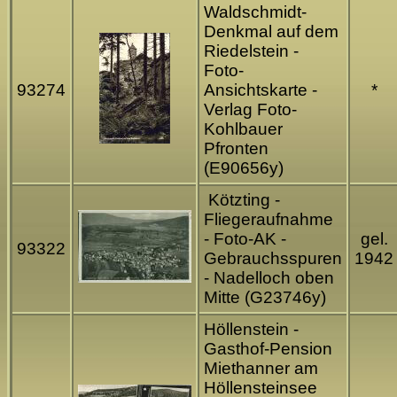
Waldschmidt-
Denkmal auf dem
Riedelstein -
Foto-
93274
Ansichtskarte -
*
Verlag Foto-
Kohlbauer
Pfronten
(E90656y)
Kötzting -
Fliegeraufnahme
- Foto-AK -
gel.
93322
Gebrauchsspuren
1942
- Nadelloch oben
Mitte (G23746y)
Höllenstein -
Gasthof-Pension
Miethanner am
Höllensteinsee