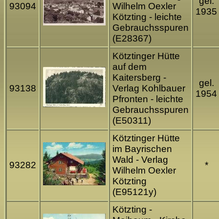
gel.
93094
Wilhelm Oexler
1935
Kötzting - leichte
Gebrauchsspuren
(E28367)
Kötztinger Hütte
auf dem
Kaitersberg -
gel.
93138
Verlag Kohlbauer
1954
Pfronten - leichte
Gebrauchsspuren
(E50311)
Kötztinger Hütte
im Bayrischen
Wald - Verlag
93282
*
Wilhelm Oexler
Kötzting
(E95121y)
Kötzting -