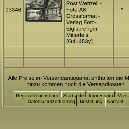
Post Wettzell -
93346
Foto-AK
*
Grossformat -
Verlag Foto-
Eiglsprenger
Mitterfels
(G41453y)
Alle Preise im Versandantiquariat enthalten die M
hinzu kommen noch die Versandkosten
Region Regensburg
Startseite
Impressum
Vers
Datenschutzerklärung
Bestellung
Kontakt