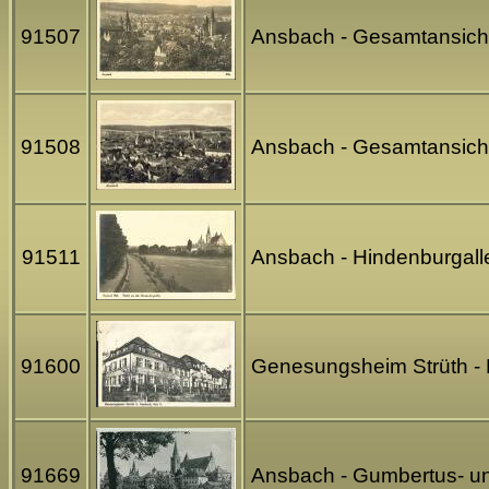
91507
Ansbach - Gesamtansicht 
91508
Ansbach - Gesamtansicht
91511
Ansbach - Hindenburgalle
91600
Genesungsheim Strüth - B
91669
Ansbach - Gumbertus- u