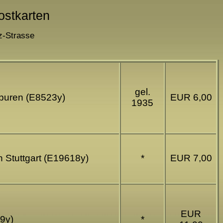
ostkarten
z-Strasse
gel.
spuren (E8523y)
EUR 6,00
1935
h Stuttgart (E19618y)
*
EUR 7,00
EUR
19y)
*