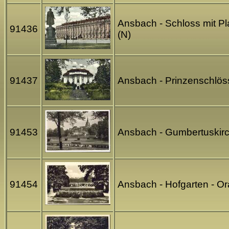
Ansbach - Schloss mit Pl
91436
(N)
91437
Ansbach - Prinzenschlöss
91453
Ansbach - Gumbertuskirch
91454
Ansbach - Hofgarten - Ora