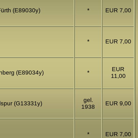
Fürth (E89030y)
*
EUR 7,00
*
EUR 7,00
EUR
rnberg (E89034y)
*
11,00
gel.
elspur (G13331y)
EUR 9,00
1938
*
EUR 7,00