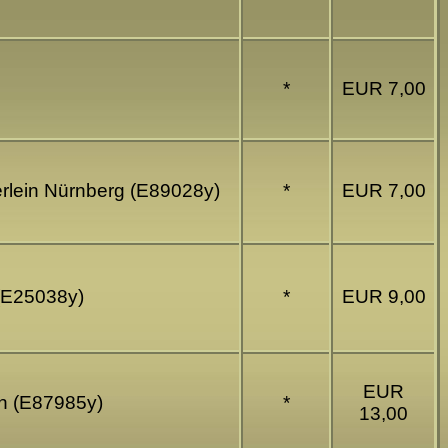
*
EUR 7,00
erlein Nürnberg (E89028y)
*
EUR 7,00
 (E25038y)
*
EUR 9,00
EUR
en (E87985y)
*
13,00