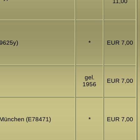
11,00
19625y)
*
EUR 7,00
gel.
EUR 7,00
1956
g München (E78471)
*
EUR 7,00