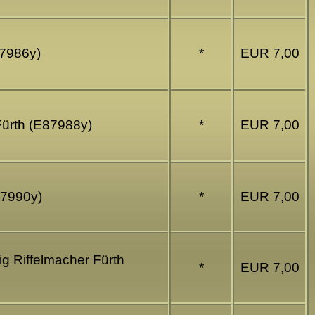
87986y)
*
EUR 7,00
Fürth (E87988y)
*
EUR 7,00
87990y)
*
EUR 7,00
g Riffelmacher Fürth
*
EUR 7,00