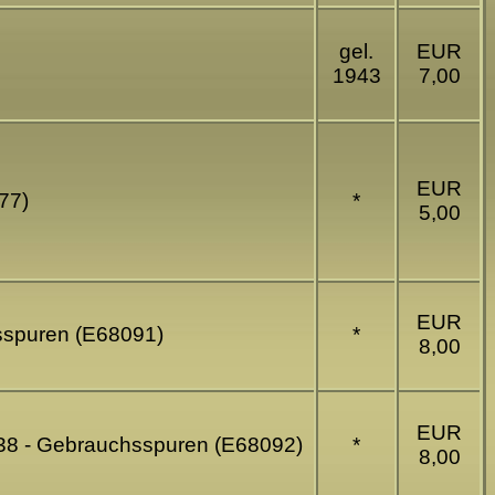
gel.
EUR
1943
7,00
EUR
77)
*
5,00
EUR
hsspuren (E68091)
*
8,00
EUR
938 - Gebrauchsspuren (E68092)
*
8,00