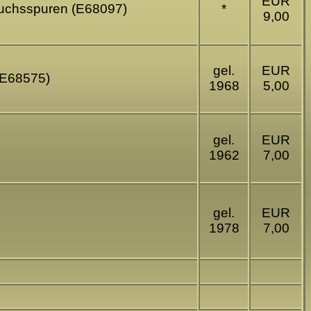
EUR
rauchsspuren (E68097)
*
9,00
gel.
EUR
 (E68575)
1968
5,00
gel.
EUR
1962
7,00
gel.
EUR
1978
7,00