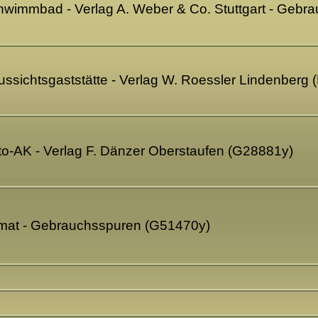
chwimmbad - Verlag A. Weber & Co. Stuttgart - Geb
ussichtsgaststätte - Verlag W. Roessler Lindenberg
to-AK - Verlag F. Dänzer Oberstaufen (G28881y)
rmat - Gebrauchsspuren (G51470y)