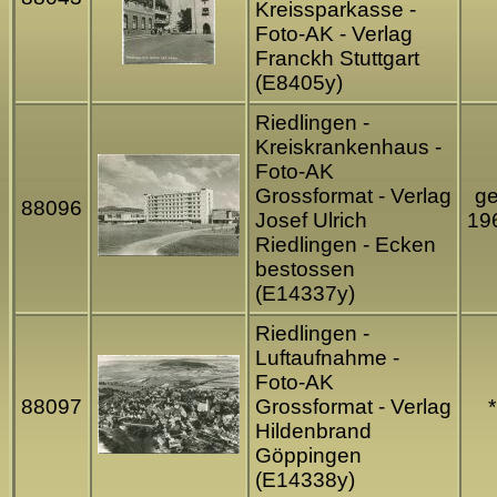
Kreissparkasse -
Foto-AK - Verlag
Franckh Stuttgart
(E8405y)
Riedlingen -
Kreiskrankenhaus -
Foto-AK
Grossformat - Verlag
ge
88096
Josef Ulrich
19
Riedlingen - Ecken
bestossen
(E14337y)
Riedlingen -
Luftaufnahme -
Foto-AK
88097
Grossformat - Verlag
*
Hildenbrand
Göppingen
(E14338y)