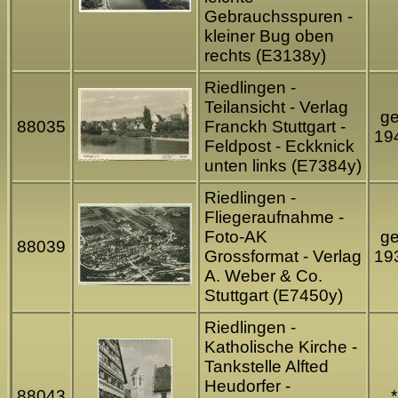
Gebrauchsspuren -
kleiner Bug oben
rechts (E3138y)
Riedlingen -
Teilansicht - Verlag
ge
88035
Franckh Stuttgart -
19
Feldpost - Eckknick
unten links (E7384y)
Riedlingen -
Fliegeraufnahme -
Foto-AK
ge
88039
Grossformat - Verlag
19
A. Weber & Co.
Stuttgart (E7450y)
Riedlingen -
Katholische Kirche -
Tankstelle Alfted
Heudorfer -
88043
*