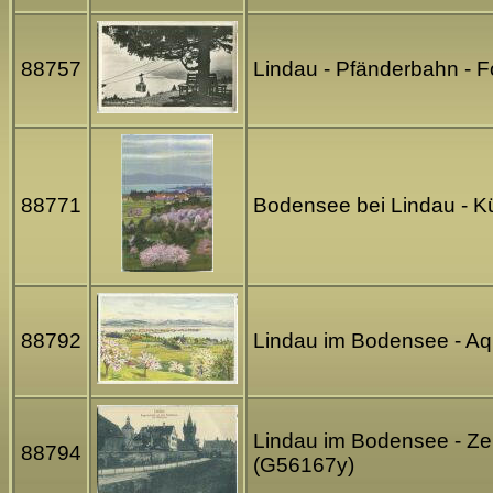
88757
Lindau - Pfänderbahn - F
88771
Bodensee bei Lindau - K
88792
Lindau im Bodensee - Aqu
Lindau im Bodensee - Ze
88794
(G56167y)