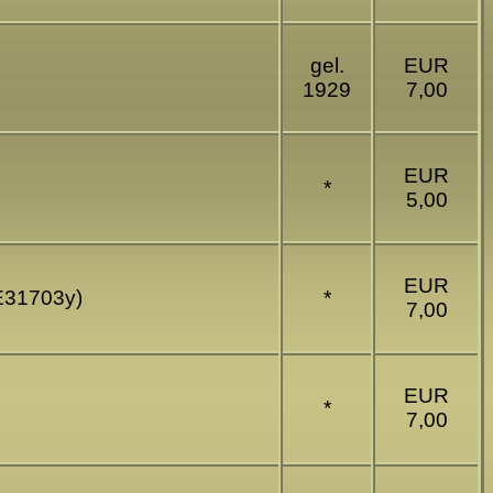
gel.
EUR
1929
7,00
EUR
*
5,00
EUR
(E31703y)
*
7,00
EUR
*
7,00