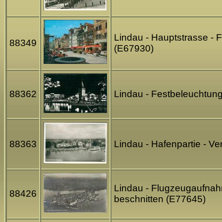
Lindau - Hauptstrasse -
88349
(E67930)
88362
Lindau - Festbeleuchtun
88363
Lindau - Hafenpartie - V
Lindau - Flugzeugaufnahm
88426
beschnitten (E77645)