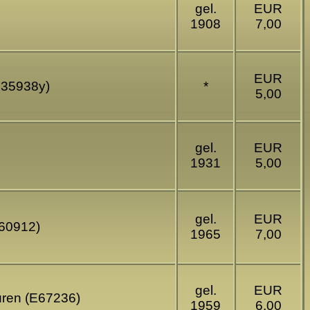
gel.
EUR
1908
7,00
EUR
(E35938y)
*
5,00
gel.
EUR
1931
5,00
gel.
EUR
E60912)
1965
7,00
gel.
EUR
puren (E67236)
1959
6,00