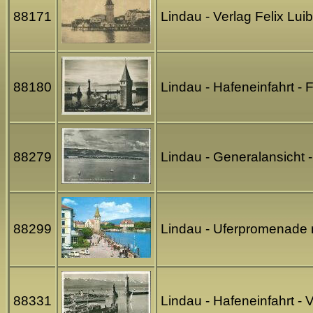
88171
Lindau - Verlag Felix Lu
88180
Lindau - Hafeneinfahrt -
88279
Lindau - Generalansicht 
88299
Lindau - Uferpromenade m
88331
Lindau - Hafeneinfahrt -