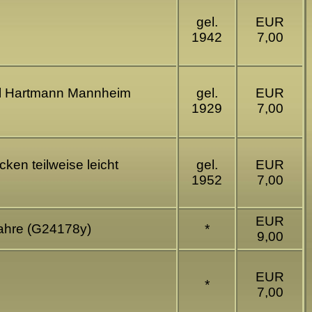
gel.
EUR
1942
7,00
mil Hartmann Mannheim
gel.
EUR
1929
7,00
ken teilweise leicht
gel.
EUR
1952
7,00
EUR
Jahre (G24178y)
*
9,00
EUR
*
7,00