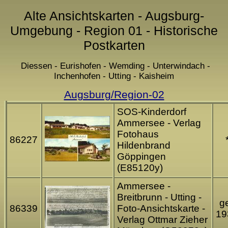
Alte Ansichtskarten - Augsburg-
Umgebung - Region 01 - Historische
Postkarten
Diessen - Eurishofen - Wemding - Unterwindach -
Inchenhofen - Utting - Kaisheim
Augsburg/Region-02
SOS-Kinderdorf
Ammersee - Verlag
Fotohaus
86227
Hildenbrand
Göppingen
(E85120y)
Ammersee -
Breitbrunn - Utting -
ge
86339
Foto-Ansichtskarte -
19
Verlag Ottmar Zieher