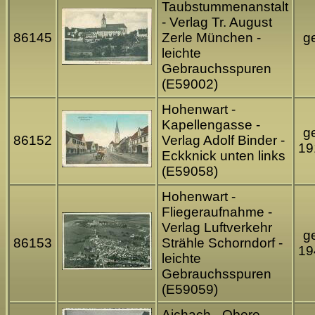
Taubstummenanstalt
- Verlag Tr. August
86145
Zerle München -
ge
leichte
Gebrauchsspuren
(E59002)
Hohenwart -
Kapellengasse -
ge
86152
Verlag Adolf Binder -
19
Eckknick unten links
(E59058)
Hohenwart -
Fliegeraufnahme -
Verlag Luftverkehr
ge
86153
Strähle Schorndorf -
19
leichte
Gebrauchsspuren
(E59059)
Aichach - Obere