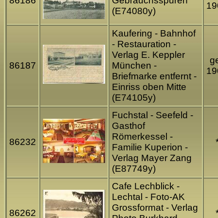
86186
Gebrauchsspuren
19
(E74080y)
Kaufering - Bahnhof
- Restauration -
Verlag E. Keppler
ge
86187
München -
19
Briefmarke entfernt -
Einriss oben Mitte
(E74105y)
Fuchstal - Seefeld -
Gasthof
Römerkessel -
86232
Familie Kuperion -
Verlag Mayer Zang
(E87749y)
Cafe Lechblick -
Lechtal - Foto-AK
Grossformat - Verlag
86262