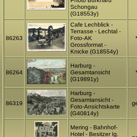
Photo Burkhard
Schongau
(G18553y)
Cafe Lechblick -
Terrasse - Lechtal -
86263
Foto-AK
Grossformat -
Knicke (G18554y)
Harburg -
86264
Gesamtansicht
(G19891y)
Harburg -
Gesamtansicht -
86319
ge
Foto-Ansichtskarte
(G40814y)
Mering - Bahnhof-
Hotel - Besitzer Ig.