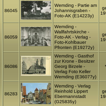
Wemding - Partie am
ge
86045
Johannisgraben -
19
Foto-AK (E14223y)
Wemding -
Wallfahrtskirche -
ge
86059
Foto-AK - Verlag -
19
Foto-Kohlbauer
Pfronten (E19272y)
Wemding - Gasthof
zur Krone - Besitzer
86086
Georg Birzele -
Verlag Foto Keller
Wemding (E36077y)
Wemding - Verlag
Reinhold Lippert
ge
86283
Ebermannstadt
19
(G25835y)