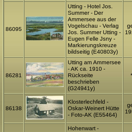
Utting - Hotel Jos.
Summer - Der
Ammersee aus der
Vogelschau - Verlag
ge
86095
Jos. Summer Utting -
19
Eugen Felle Jsny -
Markierungskreuze
bildseitig (E40803y)
Utting am Ammersee
- AK ca. 1910 -
86281
Rückseite
beschrieben
(G24941y)
Klosterlechfeld -
ge
86138
Oskar-Weinert Hütte
19
- Foto-AK (E55464)
Hohenwart -