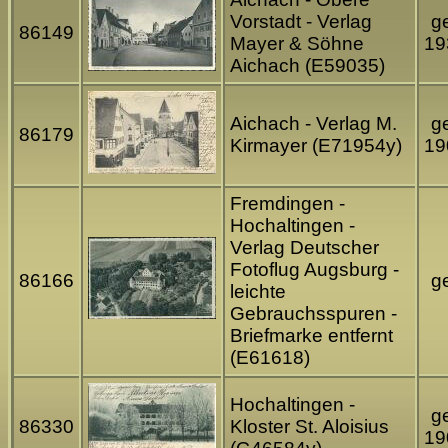
Vorstadt - Verlag
ge
86149
Mayer & Söhne
19
Aichach (E59035)
Aichach - Verlag M.
ge
86179
Kirmayer (E71954y)
19
Fremdingen -
Hochaltingen -
Verlag Deutscher
Fotoflug Augsburg -
86166
ge
leichte
Gebrauchsspuren -
Briefmarke entfernt
(E61618)
Hochaltingen -
ge
86330
Kloster St. Aloisius
19