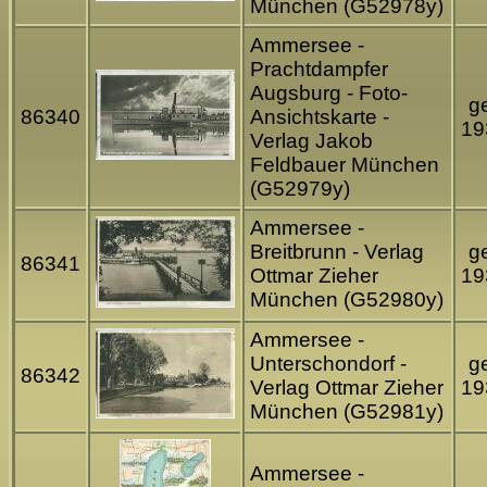
München (G52978y)
Ammersee -
Prachtdampfer
Augsburg - Foto-
ge
86340
Ansichtskarte -
19
Verlag Jakob
Feldbauer München
(G52979y)
Ammersee -
Breitbrunn - Verlag
ge
86341
Ottmar Zieher
19
München (G52980y)
Ammersee -
Unterschondorf -
ge
86342
Verlag Ottmar Zieher
19
München (G52981y)
Ammersee -