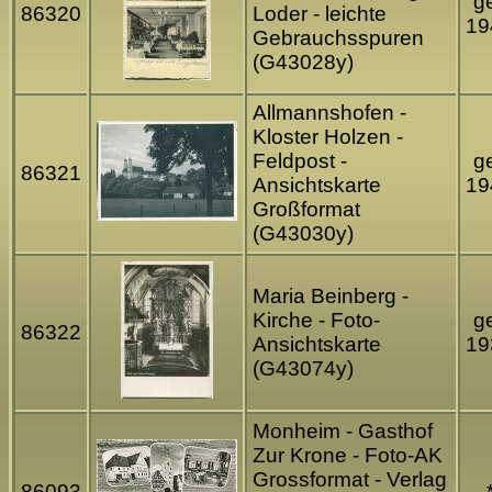
ge
86320
Loder - leichte
19
Gebrauchsspuren
(G43028y)
Allmannshofen -
Kloster Holzen -
Feldpost -
ge
86321
Ansichtskarte
19
Großformat
(G43030y)
Maria Beinberg -
Kirche - Foto-
ge
86322
Ansichtskarte
19
(G43074y)
Monheim - Gasthof
Zur Krone - Foto-AK
Grossformat - Verlag
86093