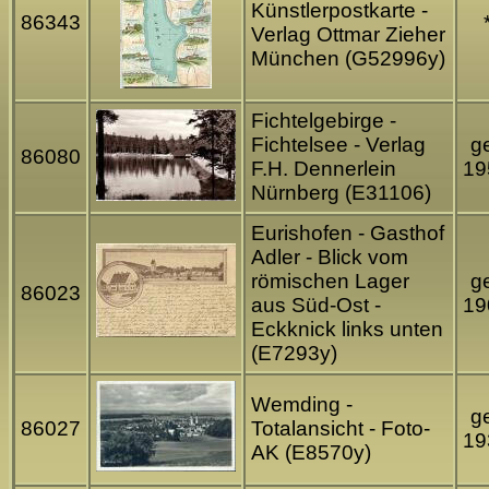
Künstlerpostkarte -
86343
Verlag Ottmar Zieher
München (G52996y)
Fichtelgebirge -
Fichtelsee - Verlag
ge
86080
F.H. Dennerlein
19
Nürnberg (E31106)
Eurishofen - Gasthof
Adler - Blick vom
römischen Lager
ge
86023
aus Süd-Ost -
19
Eckknick links unten
(E7293y)
Wemding -
ge
86027
Totalansicht - Foto-
19
AK (E8570y)