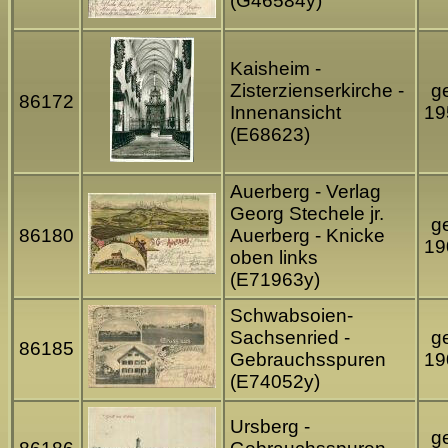
(G46584y)
Kaisheim -
Zisterzienserkirche -
ge
86172
Innenansicht
19
(E68623)
Auerberg - Verlag
Georg Stechele jr.
ge
86180
Auerberg - Knicke
19
oben links
(E71963y)
Schwabsoien-
Sachsenried -
ge
86185
Gebrauchsspuren
19
(E74052y)
Ursberg -
ge