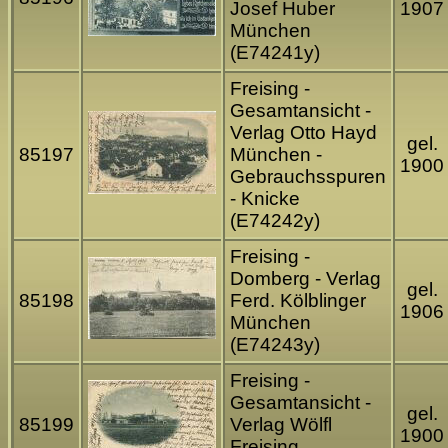
Josef Huber
1907
München
(E74241y)
Freising -
Gesamtansicht -
Verlag Otto Hayd
gel.
85197
München -
1900
Gebrauchsspuren
- Knicke
(E74242y)
Freising -
Domberg - Verlag
gel.
85198
Ferd. Kölblinger
1906
München
(E74243y)
Freising -
Gesamtansicht -
gel.
85199
Verlag Wölfl
1900
Freising