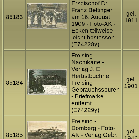
Erzbischof Dr.
Franz Bettinger
gel.
85183
am 16. August
1911
1909 - Foto-AK -
Ecken teilweise
leicht bestossen
(E74228y)
Freising -
Nachtkarte -
Verlag J. E.
Herbstbuchner
gel.
85184
Freising -
1901
Gebrauchsspuren
- Briefmarke
entfernt
(E74229y)
Freising -
Domberg - Foto-
gel.
85185
AK - Verlag Gebr.
1946