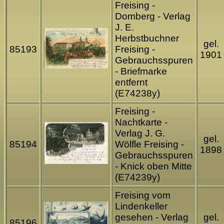
Freising -
Domberg - Verlag
J. E.
Herbstbuchner
gel.
85193
Freising -
1901
Gebrauchsspuren
- Briefmarke
entfernt
(E74238y)
Freising -
Nachtkarte -
Verlag J. G.
gel.
85194
Wölfle Freising -
1898
Gebrauchsspuren
- Knick oben Mitte
(E74239y)
Freising vom
Lindenkeller
gesehen - Verlag
gel.
85196