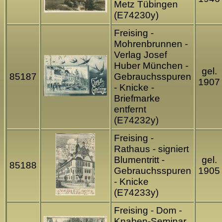
Metz Tübingen
(E74230y)
Freising -
Mohrenbrunnen -
Verlag Josef
Huber München -
gel.
85187
Gebrauchsspuren
1907
- Knicke -
Briefmarke
entfernt
(E74232y)
Freising -
Rathaus - signiert
Blumentritt -
gel.
85188
Gebrauchsspuren
1905
- Knicke
(E74233y)
Freising - Dom -
Knaben-Seminar