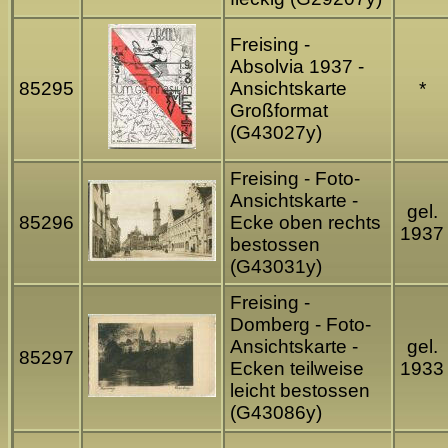
Freising -
Absolvia 1937 -
85295
Ansichtskarte
*
Großformat
(G43027y)
Freising - Foto-
Ansichtskarte -
gel.
85296
Ecke oben rechts
1937
bestossen
(G43031y)
Freising -
Domberg - Foto-
Ansichtskarte -
gel.
85297
Ecken teilweise
1933
leicht bestossen
(G43086y)