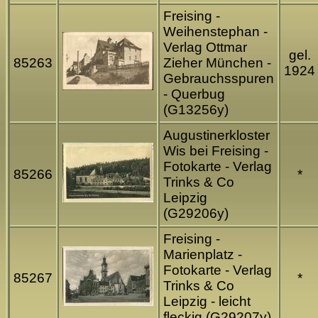
Freising -
Weihenstephan -
Verlag Ottmar
gel.
85263
Zieher München -
1924
Gebrauchsspuren
- Querbug
(G13256y)
Augustinerkloster
Wis bei Freising -
Fotokarte - Verlag
85266
*
Trinks & Co
Leipzig
(G29206y)
Freising -
Marienplatz -
Fotokarte - Verlag
85267
*
Trinks & Co
Leipzig - leicht
fleckig (G29207y)