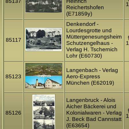
85137
Heinrich
1
Reichertshofen
(E71859y)
Denkendorf -
Lourdesgrotte und
Müttergenesungsheim
85117
Schutzengelhaus -
1
Verlag H. Tschernich
Lohr (E60730)
Langenbach - Verlag
85123
Aero-Express
München (E62019)
Langenbruck - Alois
Aicher Bäckerei und
85126
Kolonialwaren - Verlag
1
J. Beck Bad Cannstatt
(E63654)