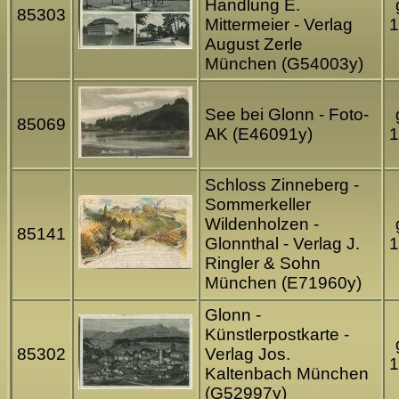
Handlung E.
85303
Mittermeier - Verlag
1
August Zerle
München (G54003y)
See bei Glonn - Foto-
85069
AK (E46091y)
1
Schloss Zinneberg -
Sommerkeller
Wildenholzen -
85141
Glonnthal - Verlag J.
1
Ringler & Sohn
München (E71960y)
Glonn -
Künstlerpostkarte -
85302
Verlag Jos.
1
Kaltenbach München
(G52997y)