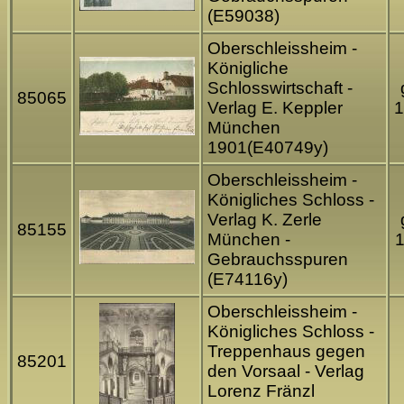
(E59038)
Oberschleissheim -
Königliche
Schlosswirtschaft -
85065
Verlag E. Keppler
1
München
1901(E40749y)
Oberschleissheim -
Königliches Schloss -
Verlag K. Zerle
85155
München -
Gebrauchsspuren
(E74116y)
Oberschleissheim -
Königliches Schloss -
Treppenhaus gegen
85201
den Vorsaal - Verlag
Lorenz Fränzl