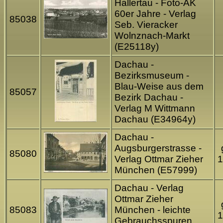
Hallertau - Foto-AK
60er Jahre - Verlag
85038
Seb. Vieracker
Wolnznach-Markt
(E25118y)
Dachau -
Bezirksmuseum -
Blau-Weise aus dem
85057
Bezirk Dachau -
Verlag M Wittmann
Dachau (E34964y)
Dachau -
Augsburgerstrasse -
85080
Verlag Ottmar Zieher
1
München (E57999)
Dachau - Verlag
Ottmar Zieher
85083
München - leichte
1
Gebrauchsspuren