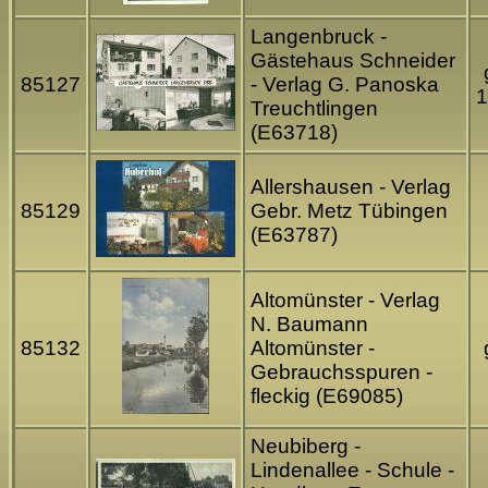
Langenbruck -
Gästehaus Schneider
85127
- Verlag G. Panoska
1
Treuchtlingen
(E63718)
Allershausen - Verlag
85129
Gebr. Metz Tübingen
(E63787)
Altomünster - Verlag
N. Baumann
85132
Altomünster -
Gebrauchsspuren -
fleckig (E69085)
Neubiberg -
Lindenallee - Schule -