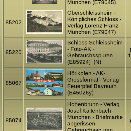
München (E79045)
Oberschleissheim -
Königliches Schloss -
85202
Verlag Lorenz Fränzl
München (E79047)
Schloss Schleissheim
- Foto-AK -
85220
Gebrauchsspuren
1
(E85924) (N)
Hörlkofen - AK-
Grossformat - Verlag
85067
Feuerpfeil Bayreuth
(E45026y)
Hohenbrunn - Verlag
Josef Kaltenbach
München - Briefmarke
85074
abgerissen -
Gebrauchsspuren