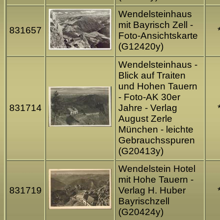
Wendelsteinhaus
mit Bayrisch Zell -
831657
Foto-Ansichtskarte
(G12420y)
Wendelsteinhaus -
Blick auf Traiten
und Hohen Tauern
- Foto-AK 30er
831714
Jahre - Verlag
August Zerle
München - leichte
Gebrauchsspuren
(G20413y)
Wendelstein Hotel
mit Hohe Tauern -
831719
Verlag H. Huber
Bayrischzell
(G20424y)