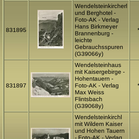
Wendelsteinkircherl
und Berghotel -
Foto-AK - Verlag
Hans Birkmeyer
831895
Brannenburg -
leichte
Gebrauchsspuren
(G39066y)
Wendelsteinhaus
mit Kaisergebirge -
Hohentauern -
831897
Foto-AK - Verlag
Max Weiss
Flintsbach
(G39068y)
Wendelsteinkirchl
mit Wildem Kaiser
und Hohen Tauern
- Foto-AK - Verlag