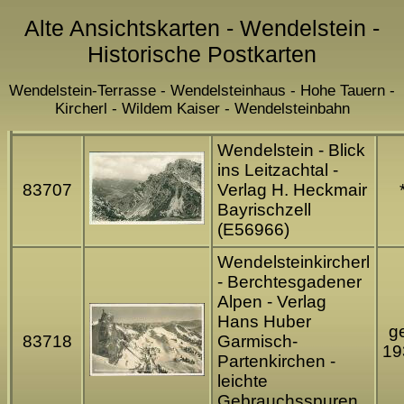
Alte Ansichtskarten - Wendelstein -
Historische Postkarten
Wendelstein-Terrasse - Wendelsteinhaus - Hohe Tauern -
Kircherl - Wildem Kaiser - Wendelsteinbahn
Wendelstein - Blick
ins Leitzachtal -
83707
Verlag H. Heckmair
Bayrischzell
(E56966)
Wendelsteinkircherl
- Berchtesgadener
Alpen - Verlag
Hans Huber
ge
83718
Garmisch-
19
Partenkirchen -
leichte
Gebrauchsspuren