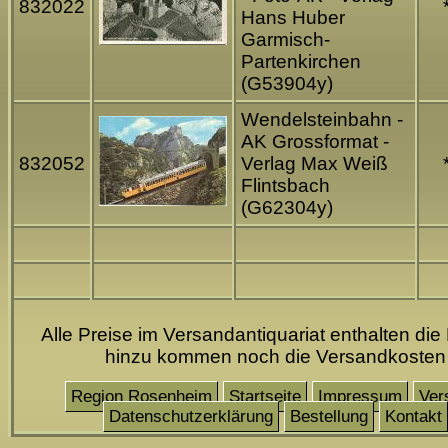
832022
Hans Huber
Garmisch-
Partenkirchen
(G53904y)
Wendelsteinbahn -
AK Grossformat -
832052
Verlag Max Weiß
Flintsbach
(G62304y)
Alle Preise im Versandantiquariat enthalten die
hinzu kommen noch die Versandkosten
Region Rosenheim
Startseite
Impressum
Ver
Datenschutzerklärung
Bestellung
Kontakt