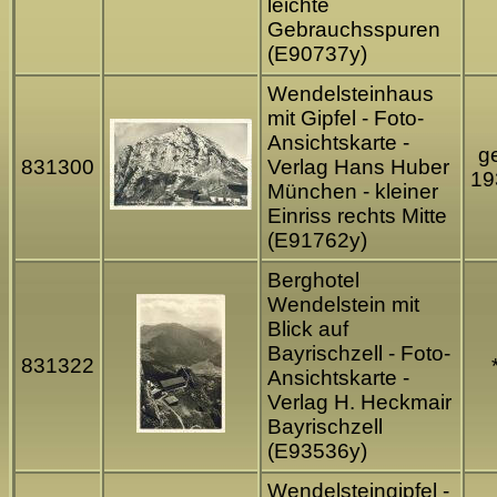
leichte
Gebrauchsspuren
(E90737y)
Wendelsteinhaus
mit Gipfel - Foto-
Ansichtskarte -
ge
831300
Verlag Hans Huber
19
München - kleiner
Einriss rechts Mitte
(E91762y)
Berghotel
Wendelstein mit
Blick auf
Bayrischzell - Foto-
831322
Ansichtskarte -
Verlag H. Heckmair
Bayrischzell
(E93536y)
Wendelsteingipfel -