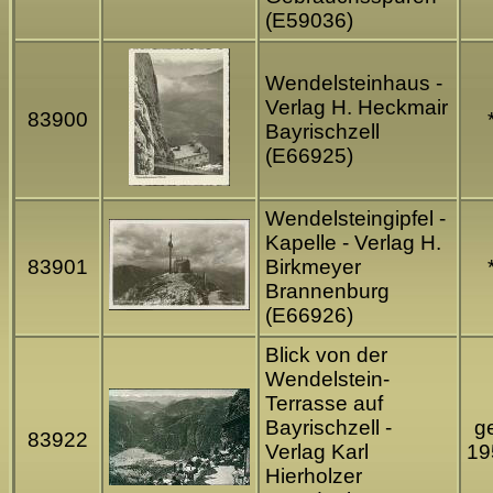
(E59036)
Wendelsteinhaus -
Verlag H. Heckmair
83900
Bayrischzell
(E66925)
Wendelsteingipfel -
Kapelle - Verlag H.
83901
Birkmeyer
Brannenburg
(E66926)
Blick von der
Wendelstein-
Terrasse auf
Bayrischzell -
ge
83922
Verlag Karl
19
Hierholzer