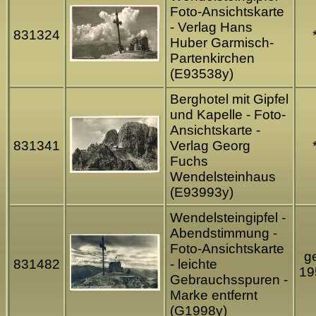
Foto-Ansichtskarte
- Verlag Hans
831324
Huber Garmisch-
Partenkirchen
(E93538y)
Berghotel mit Gipfel
und Kapelle - Foto-
Ansichtskarte -
831341
Verlag Georg
Fuchs
Wendelsteinhaus
(E93993y)
Wendelsteingipfel -
Abendstimmung -
Foto-Ansichtskarte
ge
831482
- leichte
19
Gebrauchsspuren -
Marke entfernt
(G1998y)