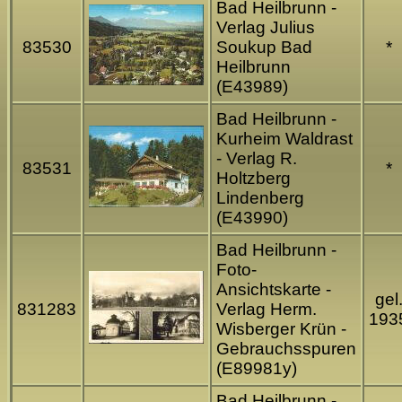
Bad Heilbrunn -
Verlag Julius
83530
Soukup Bad
*
Heilbrunn
(E43989)
Bad Heilbrunn -
Kurheim Waldrast
- Verlag R.
83531
*
Holtzberg
Lindenberg
(E43990)
Bad Heilbrunn -
Foto-
Ansichtskarte -
gel
831283
Verlag Herm.
193
Wisberger Krün -
Gebrauchsspuren
(E89981y)
Bad Heilbrunn -