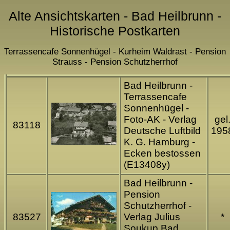
Alte Ansichtskarten - Bad Heilbrunn -
Historische Postkarten
Terrassencafe Sonnenhügel - Kurheim Waldrast - Pension
Strauss - Pension Schutzherrhof
Bad Heilbrunn -
Terrassencafe
Sonnenhügel -
Foto-AK - Verlag
gel
83118
Deutsche Luftbild
195
K. G. Hamburg -
Ecken bestossen
(E13408y)
Bad Heilbrunn -
Pension
Schutzherrhof -
83527
Verlag Julius
*
Soukup Bad