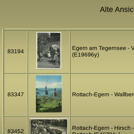
Alte Ansic
Egern am Tegernsee - V
83194
(E19696y)
83347
Rottach-Egern - Wallbe
Rottach-Egern - Hirsch 
83452