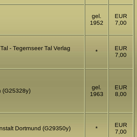
gel.
EUR
1952
7,00
Tal - Tegernseer Tal Verlag
EUR
*
7,00
gel.
EUR
n (G25328y)
1963
8,00
EUR
anstalt Dortmund (G29350y)
*
7,00