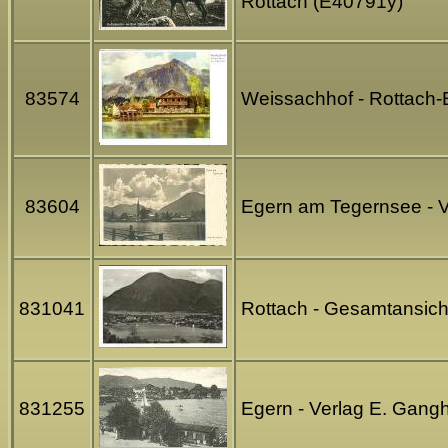
Rottach (E40791y)
83574
Weissachhof - Rottach-E
83604
Egern am Tegernsee - V
831041
Rottach - Gesamtansich
831255
Egern - Verlag E. Gang