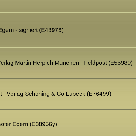
gern - signiert (E48976)
erlag Martin Herpich München - Feldpost (E55989)
t - Verlag Schöning & Co Lübeck (E76499)
hofer Egern (E88956y)