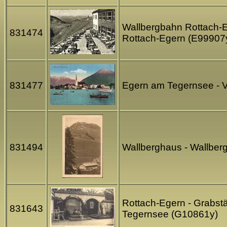
Wallbergbahn Rottach-Eg
831474
Rottach-Egern (E99907
831477
Egern am Tegernsee - V
831494
Wallberghaus - Wallber
Rottach-Egern - Grabst
831643
Tegernsee (G10861y)