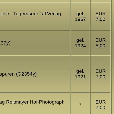
lle - Tegernseer Tal Verlag
gel.
EUR
1967
7,00
gel.
EUR
237y)
1924
5,00
gel.
EUR
sspuren (G2354y)
1921
7,00
lag Reitmayer Hof-Photograph
EUR
*
7,00