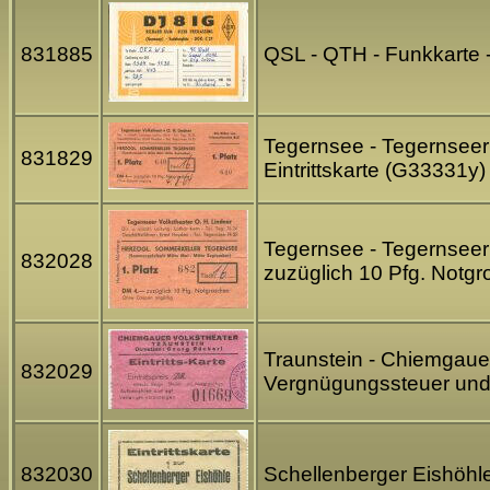
831885
QSL - QTH - Funkkarte -
Tegernsee - Tegernseer 
831829
Eintrittskarte (G33331y)
Tegernsee - Tegernseer V
832028
zuzüglich 10 Pfg. Notg
Traunstein - Chiemgauer V
832029
Vergnügungssteuer und
832030
Schellenberger Eishöhle