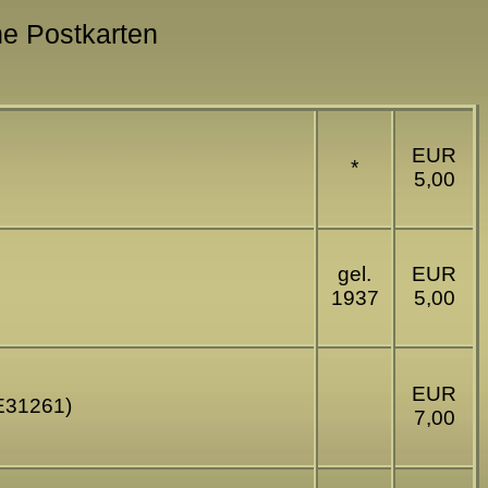
che Postkarten
EUR
*
5,00
gel.
EUR
1937
5,00
EUR
(E31261)
7,00