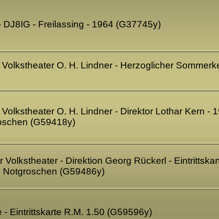
 DJ8IG - Freilassing - 1964 (G37745y)
Volkstheater O. H. Lindner - Herzoglicher Sommerke
olkstheater O. H. Lindner - Direktor Lothar Kern - 19
roschen (G59418y)
olkstheater - Direktion Georg Rückerl - Eintrittskarte
 Notgroschen (G59486y)
 - Eintrittskarte R.M. 1.50 (G59596y)