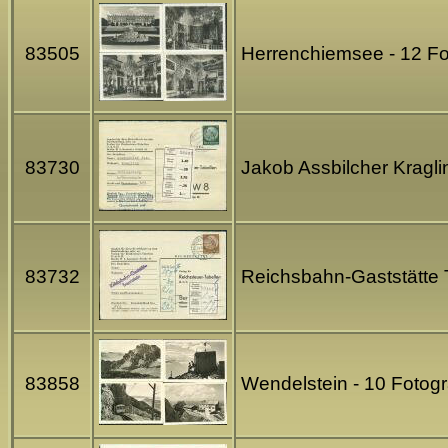
83505
Herrenchiemsee - 12 Fo
83730
Jakob Assbilcher Kragli
83732
Reichsbahn-Gaststätte T
83858
Wendelstein - 10 Fotog