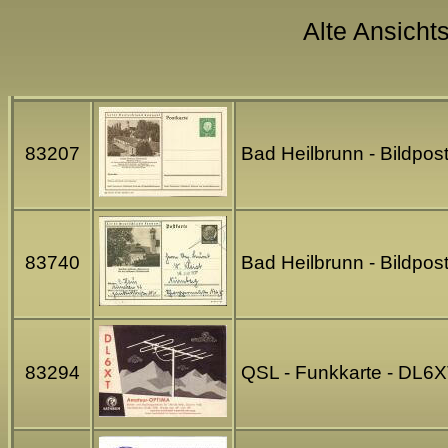
Alte Ansichts
83207
Bad Heilbrunn - Bildpo
83740
Bad Heilbrunn - Bildpo
83294
QSL - Funkkarte - DL6X