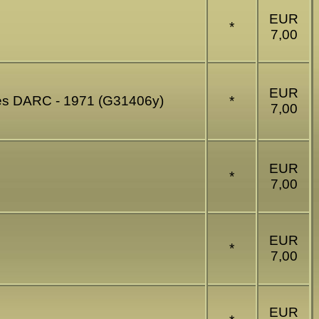
EUR
*
7,00
EUR
des DARC - 1971 (G31406y)
*
7,00
EUR
*
7,00
EUR
*
7,00
EUR