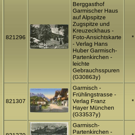
Berggasthof
Garmischer Haus
auf Alpspitze
Zugspitze und
Kreuzeckhaus -
821296
Foto-Ansichtskarte
*
- Verlag Hans
Huber Garmisch-
Partenkirchen -
leichte
Gebrauchsspuren
(G30863y)
Garmisch -
Frühlingstrasse -
821307
Verlag Franz
*
Hayer München
(G33537y)
Garmisch-
Partenkirchen -