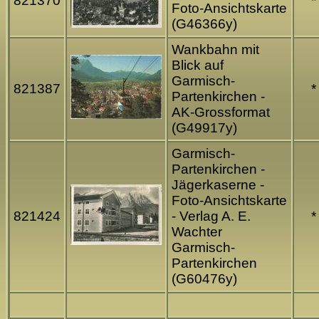
821370
*
Foto-Ansichtskarte
(G46366y)
Wankbahn mit
Blick auf
Garmisch-
821387
*
Partenkirchen -
AK-Grossformat
(G49917y)
Garmisch-
Partenkirchen -
Jägerkaserne -
Foto-Ansichtskarte
821424
- Verlag A. E.
*
Wachter
Garmisch-
Partenkirchen
(G60476y)