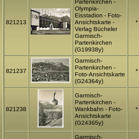
Partenkirchen -
Olympia-
Eisstadion - Foto-
821213
Ansichtskarte -
*
Verlag Bücheler
Garmisch-
Partenkirchen
(G19938y)
Garmisch-
Partenkirchen -
821237
*
Foto-Ansichtskarte
(G24364y)
Garmisch-
Partenkirchen -
821238
Wankbahn - Foto-
*
Ansichtskarte
(G24365y)
Garmisch-