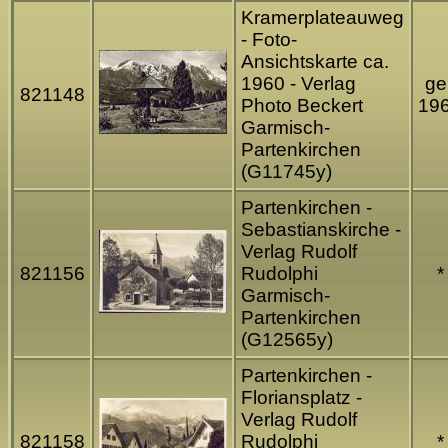
Kramerplateauweg
- Foto-
Ansichtskarte ca.
1960 - Verlag
gel
821148
Photo Beckert
19
Garmisch-
Partenkirchen
(G11745y)
Partenkirchen -
Sebastianskirche -
Verlag Rudolf
821156
Rudolphi
*
Garmisch-
Partenkirchen
(G12565y)
Partenkirchen -
Floriansplatz -
Verlag Rudolf
821158
Rudolphi
*