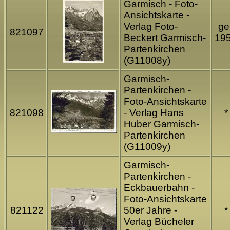
Garmisch - Foto-
Ansichtskarte -
Verlag Foto-
gel
821097
Beckert Garmisch-
19
Partenkirchen
(G11008y)
Garmisch-
Partenkirchen -
Foto-Ansichtskarte
821098
- Verlag Hans
*
Huber Garmisch-
Partenkirchen
(G11009y)
Garmisch-
Partenkirchen -
Eckbauerbahn -
Foto-Ansichtskarte
821122
50er Jahre -
*
Verlag Bücheler