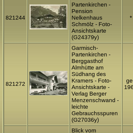
Partenkirchen -
Pension
821244
Nelkenhaus
*
Schmölz - Foto-
Ansichtskarte
(G24379y)
Garmisch-
Partenkirchen -
Berggasthof
Almhütte am
Südhang des
Kramers - Foto-
gel
821272
Ansichtskarte -
19
Verlag Berger
Menzenschwand -
leichte
Gebrauchsspuren
(G27036y)
Blick vom