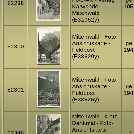
82238
Karwendel
195
Mittenwald
(E31052y)
Mittenwald - Foto-
Ansichtskarte -
gel
82300
Feldpost
194
(E38620y)
Mittenwald - Foto-
Ansichtskarte -
gel
82301
Feldpost
194
(E38625y)
Mittenwald - Klotz
Denkmal - Foto-
Ansichtskarte -
82346
*