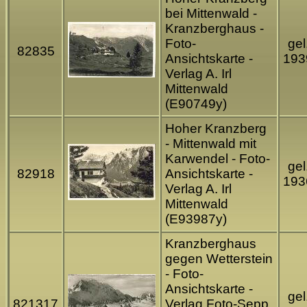
bei Mittenwald -
Kranzberghaus -
Foto-
gel
82835
Ansichtskarte -
193
Verlag A. Irl
Mittenwald
(E90749y)
Hoher Kranzberg
- Mittenwald mit
Karwendel - Foto-
gel
82918
Ansichtskarte -
193
Verlag A. Irl
Mittenwald
(E93987y)
Kranzberghaus
gegen Wetterstein
- Foto-
Ansichtskarte -
gel
821317
Verlag Foto-Sepp