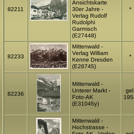
Ansichtskarte
82211
30er Jahre -
*
Verlag Rudolf
Rudolphi
Garmisch
(E27448)
Mittenwald -
Verlag William
82233
*
Kenne Dresden
(E28745)
Mittenwald -
Unterer Markt -
gel
82236
Foto-AK
195
(E31045y)
Mittenwald -
Hochstrasse -
Foto-AK - Verlag
gel