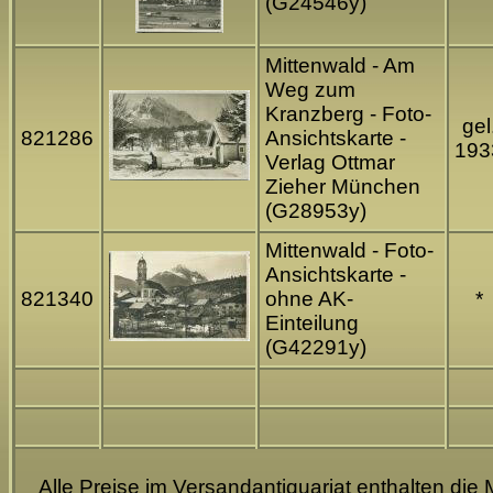
(G24546y)
Mittenwald - Am
Weg zum
Kranzberg - Foto-
gel
821286
Ansichtskarte -
193
Verlag Ottmar
Zieher München
(G28953y)
Mittenwald - Foto-
Ansichtskarte -
821340
ohne AK-
*
Einteilung
(G42291y)
Alle Preise im Versandantiquariat enthalten die 