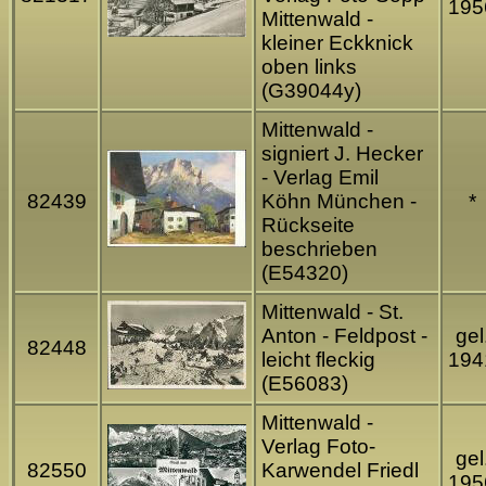
195
Mittenwald -
kleiner Eckknick
oben links
(G39044y)
Mittenwald -
signiert J. Hecker
- Verlag Emil
82439
Köhn München -
*
Rückseite
beschrieben
(E54320)
Mittenwald - St.
Anton - Feldpost -
gel
82448
leicht fleckig
194
(E56083)
Mittenwald -
Verlag Foto-
gel
82550
Karwendel Friedl
195