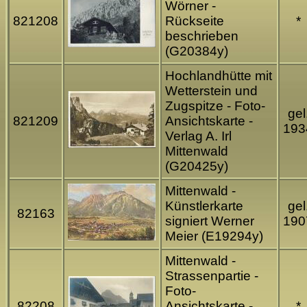
Wörner -
821208
Rückseite
*
beschrieben
(G20384y)
Hochlandhütte mit
Wetterstein und
Zugspitze - Foto-
gel
821209
Ansichtskarte -
193
Verlag A. Irl
Mittenwald
(G20425y)
Mittenwald -
Künstlerkarte
gel
82163
signiert Werner
190
Meier (E19294y)
Mittenwald -
Strassenpartie -
Foto-
82208
Ansichtskarte -
*