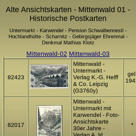
Alte Ansichtskarten - Mittenwald 01 -
Historische Postkarten
Untermarkt - Karwendel - Pension Schwalbennestl -
Hochlandhütte - Scharnitz - Gebirgsjäger Ehrenmal -
Denkmal Mathias Klotz
Mittenwald-02
Mittenwald-03
Mittenwald -
Untermarkt -
gel
82423
Verlag K.-G. Helff
194
& Co. Leipzig
(G3760y)
Mittenwald -
Untermarkt mit
Karwendel - Foto-
Ansichtskarte
82017
*
30er Jahre -
Verlag A. Irl