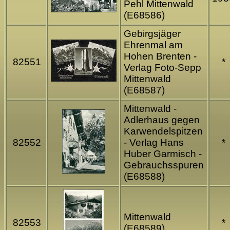
Pehl Mittenwald
(E68586)
Gebirgsjäger
Ehrenmal am
Hohen Brenten -
82551
*
Verlag Foto-Sepp
Mittenwald
(E68587)
Mittenwald -
Adlerhaus gegen
Karwendelspitzen
82552
- Verlag Hans
*
Huber Garmisch -
Gebrauchsspuren
(E68588)
Mittenwald
82553
*
(E68589)