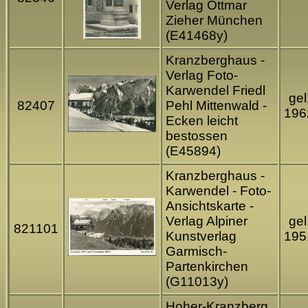
Verlag Ottmar
Zieher München
(E41468y)
Kranzberghaus -
Verlag Foto-
Karwendel Friedl
gel
82407
Pehl Mittenwald -
196
Ecken leicht
bestossen
(E45894)
Kranzberghaus -
Karwendel - Foto-
Ansichtskarte -
Verlag Alpiner
gel
821101
Kunstverlag
195
Garmisch-
Partenkirchen
(G11013y)
Hoher-Kranzberg