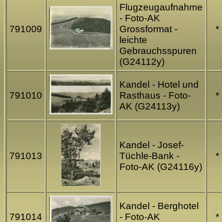
Flugzeugaufnahme
- Foto-AK
791009
Grossformat -
*
leichte
Gebrauchsspuren
(G24112y)
Kandel - Hotel und
791010
Rasthaus - Foto-
*
AK (G24113y)
Kandel - Josef-
791013
Tüchle-Bank -
*
Foto-AK (G24116y)
Kandel - Berghotel
791014
- Foto-AK
*