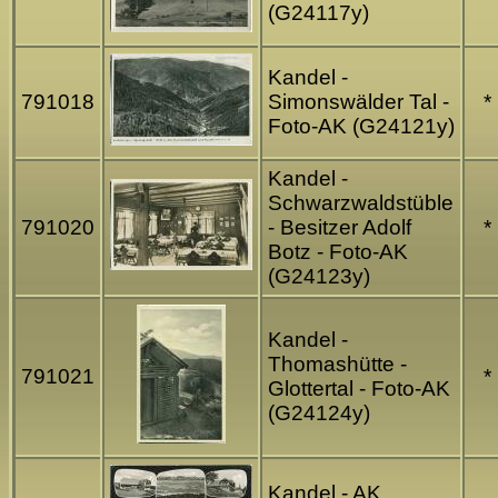
(G24117y)
Kandel -
791018
Simonswälder Tal -
*
Foto-AK (G24121y)
Kandel -
Schwarzwaldstüble
791020
- Besitzer Adolf
*
Botz - Foto-AK
(G24123y)
Kandel -
Thomashütte -
791021
*
Glottertal - Foto-AK
(G24124y)
Kandel - AK