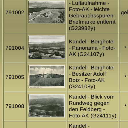
- Luftaufnahme -
Foto-AK - leichte
791002
gel
Gebrauchsspuren -
Briefmarke entfernt
(G23982y)
Kandel - Berghotel
791004
- Panorama - Foto-
*
AK (G24107y)
Kandel - Berghotel
- Besitzer Adolf
791005
*
Botz - Foto-AK
(G24108y)
Kandel - Blick vom
Rundweg gegen
791008
*
den Feldberg -
Foto-AK (G24111y)
Kandel -