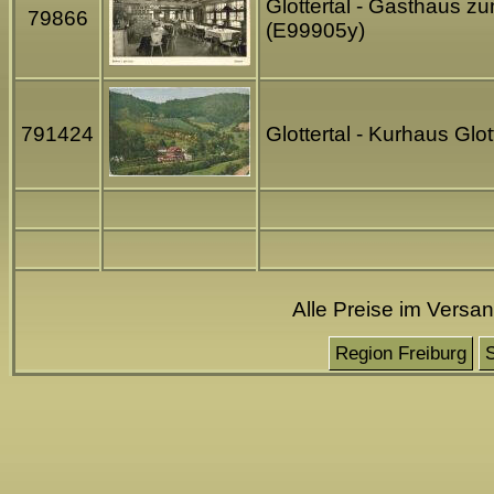
Glottertal - Gasthaus z
79866
(E99905y)
791424
Glottertal - Kurhaus Glo
Alle Preise im Versa
Region Freiburg
S