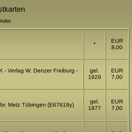
stkarten
Adler
EUR
*
8,00
 - Verlag W. Denzer Freiburg -
gel.
EUR
1929
7,00
gel.
EUR
 Gebr. Metz Tübingen (E67618y)
1977
7,00