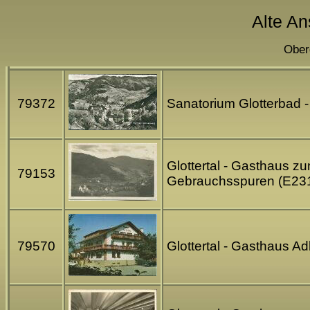
Alte An
Ober
79372
Sanatorium Glotterbad -
Glottertal - Gasthaus z
79153
Gebrauchsspuren (E23
79570
Glottertal - Gasthaus A