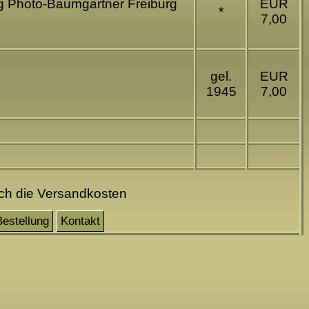
ag Photo-Baumgartner Freiburg
EUR
*
7,00
gel.
EUR
1945
7,00
och die Versandkosten
Bestellung
Kontakt