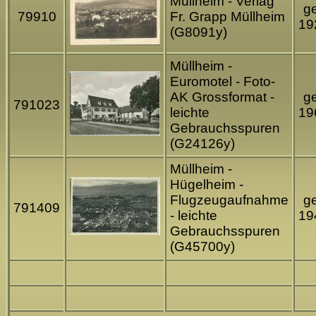
Müllheim - Verlag
ge
79910
Fr. Grapp Müllheim
19
(G8091y)
Müllheim -
Euromotel - Foto-
AK Grossformat -
ge
791023
leichte
19
Gebrauchsspuren
(G24126y)
Müllheim -
Hügelheim -
Flugzeugaufnahme
ge
791409
- leichte
19
Gebrauchsspuren
(G45700y)