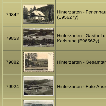
Hinterzarten - Ferienha
79842
(E95627y)
Hinterzarten - Gasthof u
79853
Karlsruhe (E96562y)
79882
Hinterzarten - Gesamtans
79924
Hinterzarten - Foto-Ans