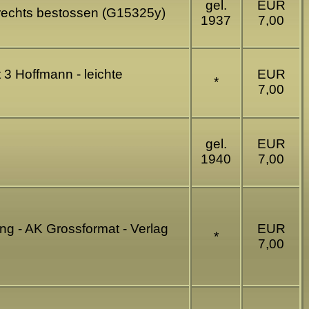
gel.
EUR
n rechts bestossen (G15325y)
1937
7,00
 3 Hoffmann - leichte
EUR
*
7,00
gel.
EUR
1940
7,00
ng - AK Grossformat - Verlag
EUR
*
7,00