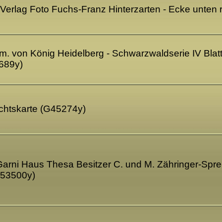
 - Verlag Foto Fuchs-Franz Hinterzarten - Ecke unte
dm. von König Heidelberg - Schwarzwaldserie IV Blatt
689y)
ichtskarte (G45274y)
Garni Haus Thesa Besitzer C. und M. Zähringer-Spre
G53500y)