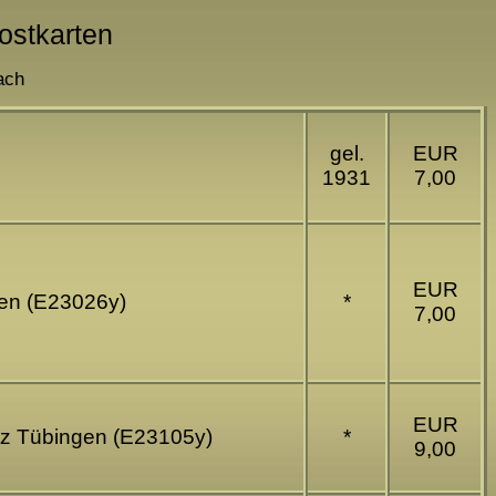
Postkarten
ach
gel.
EUR
1931
7,00
EUR
rten (E23026y)
*
7,00
EUR
etz Tübingen (E23105y)
*
9,00