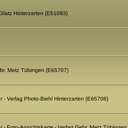
 Glatz Hinterzarten (E51093)
ebr. Metz Tübingen (E65707)
er - Verlag Photo-Biehl Hinterzarten (E65708)
ler - Foto-Ansichtskarte - Verlag Gebr. Metz Tübinge