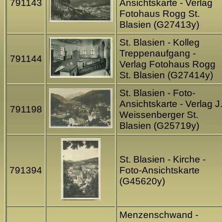
791143
Ansichtskarte - Verlag
Fotohaus Rogg St.
Blasien (G27413y)
St. Blasien - Kolleg
Treppenaufgang -
791144
Verlag Fotohaus Rogg
St. Blasien (G27414y)
St. Blasien - Foto-
Ansichtskarte - Verlag J
791198
Weissenberger St.
Blasien (G25719y)
St. Blasien - Kirche -
791394
Foto-Ansichtskarte
(G45620y)
Menzenschwand -