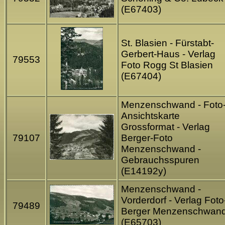
(E67403)
St. Blasien - Fürstabt-
Gerbert-Haus - Verlag
79553
Foto Rogg St Blasien
(E67404)
Menzenschwand - Foto
Ansichtskarte
Grossformat - Verlag
79107
Berger-Foto
Menzenschwand -
Gebrauchsspuren
(E14192y)
Menzenschwand -
Vorderdorf - Verlag Foto
79489
Berger Menzenschwan
(E65703)