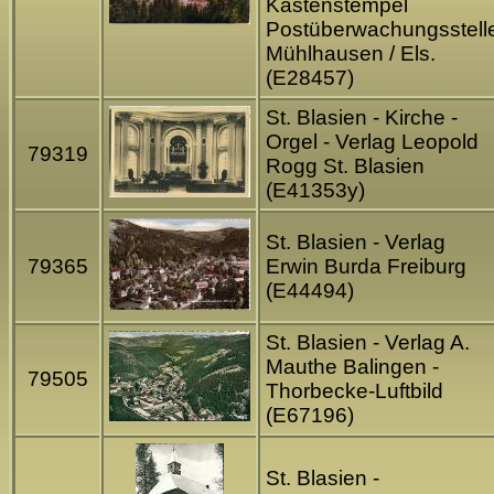
Kastenstempel
Postüberwachungsstell
Mühlhausen / Els.
(E28457)
St. Blasien - Kirche -
Orgel - Verlag Leopold
79319
Rogg St. Blasien
(E41353y)
St. Blasien - Verlag
79365
Erwin Burda Freiburg
(E44494)
St. Blasien - Verlag A.
Mauthe Balingen -
79505
Thorbecke-Luftbild
(E67196)
St. Blasien -