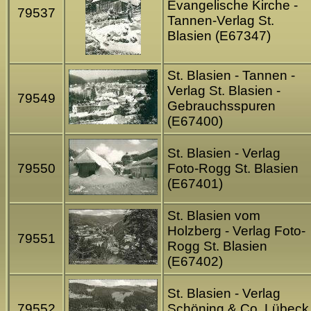
Evangelische Kirche -
79537
Tannen-Verlag St.
Blasien (E67347)
St. Blasien - Tannen -
Verlag St. Blasien -
79549
Gebrauchsspuren
(E67400)
St. Blasien - Verlag
79550
Foto-Rogg St. Blasien
(E67401)
St. Blasien vom
Holzberg - Verlag Foto-
79551
Rogg St. Blasien
(E67402)
St. Blasien - Verlag
79552
Schöning & Co. Lübeck