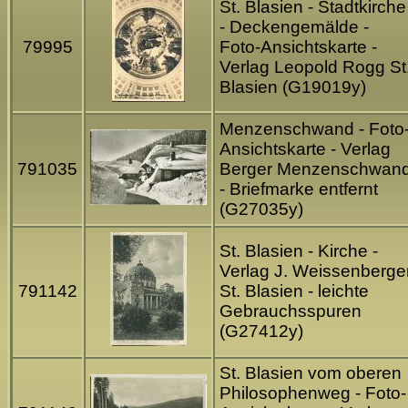
St. Blasien - Stadtkirche
- Deckengemälde -
79995
Foto-Ansichtskarte -
Verlag Leopold Rogg St
Blasien (G19019y)
Menzenschwand
- Foto
Ansichtskarte - Verlag
791035
Berger Menzenschwan
- Briefmarke entfernt
(G27035y)
St. Blasien - Kirche -
Verlag J. Weissenberge
791142
St. Blasien - leichte
Gebrauchsspuren
(G27412y)
St. Blasien vom oberen
Philosophenweg - Foto-