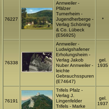
Annweiler -
Pfälzer
Turnerheim -
76227
Jugendherberge -
*
Verlag Schöning
& Co. Lübeck
(E56925)
Annweiler -
Ludwigshafener
Erholungsheim -
Verlag Jakob
gel.
76338
Nuber Annweiler -
1935
leichte
Gebrauchsspuren
(E74647)
Trifels Pfalz -
Verlag J.
gel.
76191
Lingenfelder
1937
Trifels - Marke