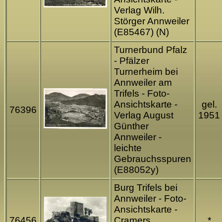
Verlag Wilh.
Störger Annweiler
(E85467) (N)
Turnerbund Pfalz
- Pfälzer
Turnerheim bei
Annweiler am
Trifels - Foto-
Ansichtskarte -
gel.
76396
Verlag August
1951
Günther
Annweiler -
leichte
Gebrauchsspuren
(E88052y)
Burg Trifels bei
Annweiler - Foto-
Ansichtskarte -
76456
Cramers
*