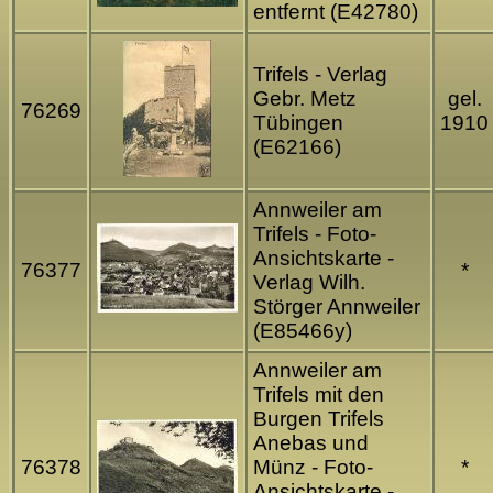
entfernt (E42780)
Trifels - Verlag
Gebr. Metz
gel.
76269
Tübingen
1910
(E62166)
Annweiler am
Trifels - Foto-
Ansichtskarte -
76377
*
Verlag Wilh.
Störger Annweiler
(E85466y)
Annweiler am
Trifels mit den
Burgen Trifels
Anebas und
76378
Münz - Foto-
*
Ansichtskarte -