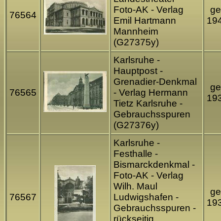
Foto-AK - Verlag
ge
76564
Emil Hartmann
19
Mannheim
(G27375y)
Karlsruhe -
Hauptpost -
Grenadier-Denkmal
ge
76565
- Verlag Hermann
19
Tietz Karlsruhe -
Gebrauchsspuren
(G27376y)
Karlsruhe -
Festhalle -
Bismarckdenkmal -
Foto-AK - Verlag
Wilh. Maul
ge
76567
Ludwigshafen -
19
Gebrauchsspuren -
rückseitig