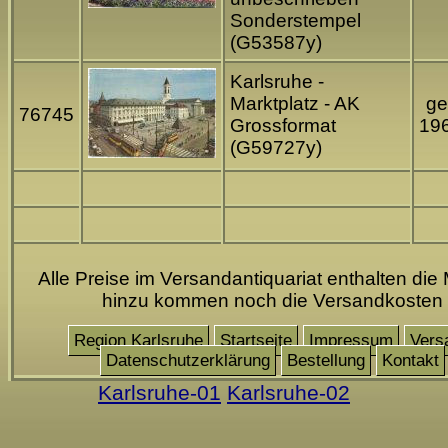
Sonderstempel
(G53587y)
Karlsruhe -
Marktplatz - AK
ge
76745
Grossformat
19
(G59727y)
Alle Preise im Versandantiquariat enthalten die 
hinzu kommen noch die Versandkosten
Region Karlsruhe
Startseite
Impressum
Vers
Datenschutzerklärung
Bestellung
Kontakt
Karlsruhe-01
Karlsruhe-02