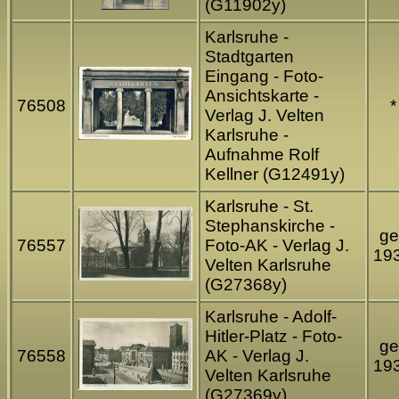
(G11902y)
Karlsruhe -
Stadtgarten
Eingang - Foto-
Ansichtskarte -
76508
*
Verlag J. Velten
Karlsruhe -
Aufnahme Rolf
Kellner (G12491y)
Karlsruhe - St.
Stephanskirche -
ge
76557
Foto-AK - Verlag J.
19
Velten Karlsruhe
(G27368y)
Karlsruhe - Adolf-
Hitler-Platz - Foto-
ge
76558
AK - Verlag J.
19
Velten Karlsruhe
(G27369y)