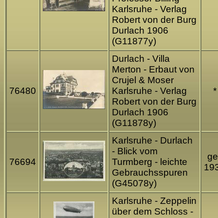
Karlsruhe - Verlag
Robert von der Burg
Durlach 1906
(G11877y)
Durlach - Villa
Merton - Erbaut von
Crujel & Moser
76480
Karlsruhe - Verlag
*
Robert von der Burg
Durlach 1906
(G11878y)
Karlsruhe - Durlach
- Blick vom
ge
76694
Turmberg - leichte
19
Gebrauchsspuren
(G45078y)
Karlsruhe - Zeppelin
über dem Schloss -