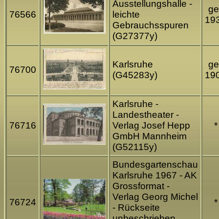
Ausstellungshalle -
ge
76566
leichte
19
Gebrauchsspuren
(G27377y)
Karlsruhe
ge
76700
(G45283y)
19
Karlsruhe -
Landestheater -
76716
Verlag Josef Hepp
*
GmbH Mannheim
(G52115y)
Bundesgartenschau
Karlsruhe 1967 - AK
Grossformat -
Verlag Georg Michel
76724
*
- Rückseite
unbeschrieben