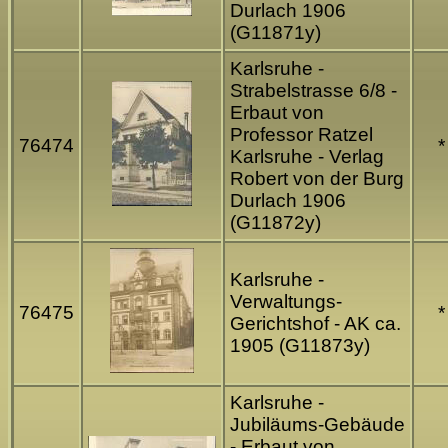
Durlach 1906
(G11871y)
Karlsruhe -
Strabelstrasse 6/8 -
Erbaut von
Professor Ratzel
76474
*
Karlsruhe - Verlag
Robert von der Burg
Durlach 1906
(G11872y)
Karlsruhe -
Verwaltungs-
76475
*
Gerichtshof - AK ca.
1905 (G11873y)
Karlsruhe -
Jubiläums-Gebäude
- Erbaut von