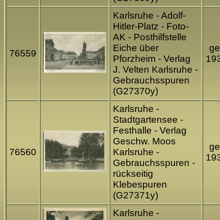
Karlsruhe - Adolf-
Hitler-Platz - Foto-
AK - Posthilfstelle
Eiche über
ge
76559
Pforzheim - Verlag
19
J. Velten Karlsruhe -
Gebrauchsspuren
(G27370y)
Karlsruhe -
Stadtgartensee -
Festhalle - Verlag
Geschw. Moos
ge
76560
Karlsruhe -
19
Gebrauchsspuren -
rückseitig
Klebespuren
(G27371y)
Karlsruhe -