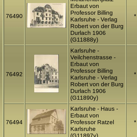
Erbaut von
Professor Billing
76490
*
Karlsruhe - Verlag
Robert von der Burg
Durlach 1906
(G11888y)
Karlsruhe -
Veilchenstrasse -
Erbaut von
Professor Billing
76492
*
Karlsruhe - Verlag
Robert von der Burg
Durlach 1906
(G11890y)
Karlsruhe - Haus -
Erbaut von
76494
Professor Ratzel
*
Karlsruhe
(G11897y)