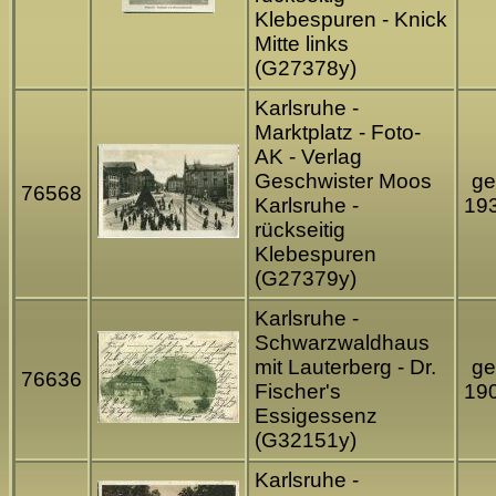
Klebespuren - Knick
Mitte links
(G27378y)
Karlsruhe -
Marktplatz - Foto-
AK - Verlag
Geschwister Moos
ge
76568
Karlsruhe -
19
rückseitig
Klebespuren
(G27379y)
Karlsruhe -
Schwarzwaldhaus
mit Lauterberg - Dr.
ge
76636
Fischer's
19
Essigessenz
(G32151y)
Karlsruhe -