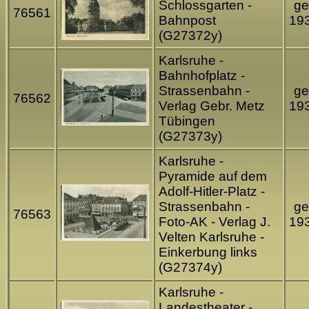
Schlossgarten -
ge
76561
Bahnpost
19
(G27372y)
Karlsruhe -
Bahnhofplatz -
Strassenbahn -
ge
76562
Verlag Gebr. Metz
19
Tübingen
(G27373y)
Karlsruhe -
Pyramide auf dem
Adolf-Hitler-Platz -
Strassenbahn -
ge
76563
Foto-AK - Verlag J.
19
Velten Karlsruhe -
Einkerbung links
(G27374y)
Karlsruhe -
Landestheater -