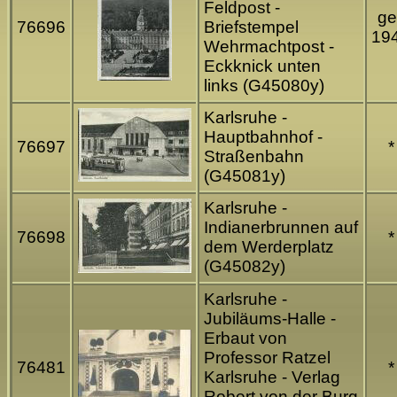
Feldpost -
ge
76696
Briefstempel
19
Wehrmachtpost -
Eckknick unten
links (G45080y)
Karlsruhe -
Hauptbahnhof -
76697
*
Straßenbahn
(G45081y)
Karlsruhe -
Indianerbrunnen auf
76698
*
dem Werderplatz
(G45082y)
Karlsruhe -
Jubiläums-Halle -
Erbaut von
Professor Ratzel
76481
*
Karlsruhe - Verlag
Robert von der Burg