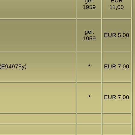
gel.
EUR
1959
11,00
gel.
EUR 5,00
1959
 (E94975y)
*
EUR 7,00
*
EUR 7,00