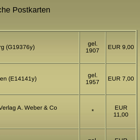
sche Postkarten
gel.
erg (G19376y)
EUR 9,00
1907
gel.
gen (E14141y)
EUR 7,00
1957
 Verlag A. Weber & Co
EUR
*
11,00