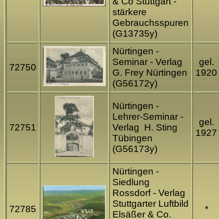
& Co Stuttgart -
stärkere
Gebrauchsspuren
(G13735y)
Nürtingen -
Seminar - Verlag
gel.
72750
G. Frey Nürtingen
1920
(G56172y)
Nürtingen -
Lehrer-Seminar -
gel.
72751
Verlag H. Sting
1927
Tübingen
(G56173y)
Nürtingen -
Siedlung
Rossdorf - Verlag
Stuttgarter Luftbild
72785
*
Elsäßer & Co.